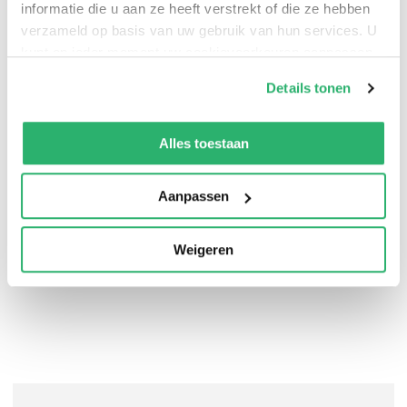
informatie die u aan ze heeft verstrekt of die ze hebben
helpt hoog presterend te worden.
verzameld op basis van uw gebruik van hun services. U
kunt op ieder moment uw cookievoorkeuren aanpassen
op onze
cookiebeleid pagina
.
Details tonen
We werken samen met
42 derden
die uw gegevens
kunnen ontvangen en verwerken.
Alles toestaan
Marco Schreurs
,
Liesbeth ten Have-Schoonhoven
en
André de Waal
.
Aanpassen
Weigeren