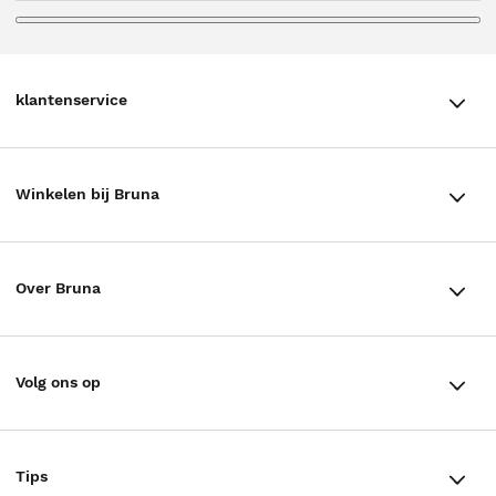
klantenservice
klantenservice
Winkelen bij Bruna
Contact
Winkels en openingstijden
Bestellen & Bezorging
Over Bruna
Assortiment in de winkel
Betalen
De organisatie
Cadeaukaarten
Annuleren & Retourneren
Volg ons op
Werken bij Bruna
Cadeauboxen
Veelgestelde vragen
TikTok #BookTok
Ondernemer worden
Staatsloterij
Tips
Zakelijk boeken bestellen
Facebook