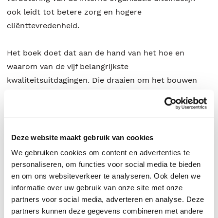
ook leidt tot betere zorg en hogere
cliënttevredenheid.
Het boek doet dat aan de hand van het hoe en
waarom van de vijf belangrijkste
kwaliteitsuitdagingen. Die draaien om het bouwen
van een toekomstbestendig besturingsmodel, om het
zijn van een plek waar iedereen wil werken, om het
benutten van de kracht van nieuw leiderschap, om
het verbeteren van processen, én om het creëren van
Deze website maakt gebruik van cookies
betere samenwerkingen.
We gebruiken cookies om content en advertenties te
personaliseren, om functies voor social media te bieden
André de Waal is managing partner en academisch
en om ons websiteverkeer te analyseren. Ook delen we
informatie over uw gebruik van onze site met onze
directeur van het HPO Center, een organisatie die
partners voor social media, adverteren en analyse. Deze
wereldwijd onderzoek doet naar de kenmerken van
partners kunnen deze gegevens combineren met andere
high performance organisaties, en die organisaties