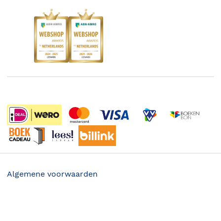
Kinderboekenweek
Blog
Boekenbon
Discriminerende boeken
De Nationale Voorleesdagen
Boekenweek
Wet op de Vaste Boekenprijs
Winacties
Algemene voorwaarden
Privacy
22.99