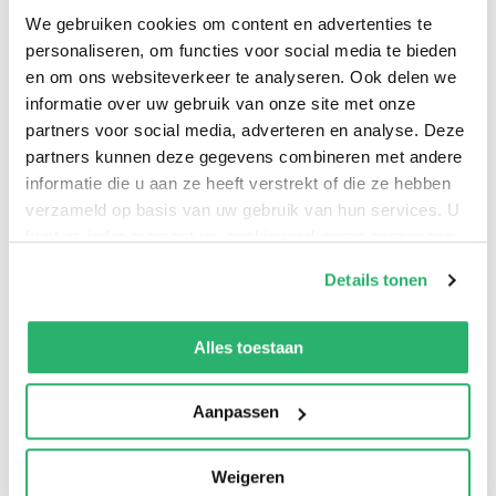
houden, haar geen enkele vrijheid gunt. Maar is Am
We gebruiken cookies om content en advertenties te
wel te vertrouwen als verteller?
personaliseren, om functies voor social media te bieden
en om ons websiteverkeer te analyseren. Ook delen we
informatie over uw gebruik van onze site met onze
partners voor social media, adverteren en analyse. Deze
Emma van Hooff
.
partners kunnen deze gegevens combineren met andere
informatie die u aan ze heeft verstrekt of die ze hebben
verzameld op basis van uw gebruik van hun services. U
kunt op ieder moment uw cookievoorkeuren aanpassen
op onze
cookiebeleid pagina
.
Details tonen
We werken samen met
42 derden
die uw gegevens
kunnen ontvangen en verwerken.
Alles toestaan
Aanpassen
3
|
0
Weigeren