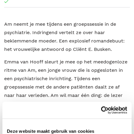
Am neemt je mee tijdens een groepssessie in de
psychiatrie. Indringend vertelt ze over haar
beklemmende moeder. Een explosief romandebuut:
het vrouwelijke antwoord op Cliënt E. Busken.
Emma van Hooff sleurt je mee op het meedogenloze
ritme van Am, een jonge vrouw die is opgesloten in
een psychiatrische inrichting. Tijdens een
groepssessie met de andere patiënten daalt ze af
naar haar verleden. Am wil maar één ding: de lezer
ervan overtuigen dat niet zij, maar haar moeder op
haar stoel in de kring thuishoort. Met grote vaart
neemt ze ons mee in haar monoloog over een
moeder die haar dochter zo klein mogelijk wil
Deze website maakt gebruik van cookies