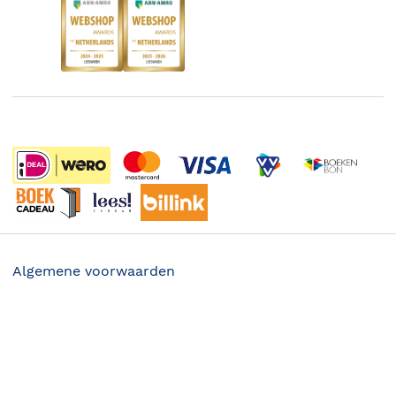
Boekenbon
Discriminerende boeken
De Nationale Voorleesdagen
Boekenweek
Wet op de Vaste Boekenprijs
Winacties
Algemene voorwaarden
Privacy
22.99
Cookies