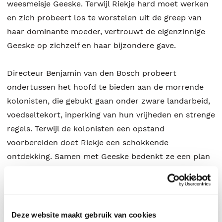
weesmeisje Geeske. Terwijl Riekje hard moet werken
en zich probeert los te worstelen uit de greep van
haar dominante moeder, vertrouwt de eigenzinnige
Geeske op zichzelf en haar bijzondere gave.
Directeur Benjamin van den Bosch probeert
ondertussen het hoofd te bieden aan de morrende
kolonisten, die gebukt gaan onder zware landarbeid,
voedseltekort, inperking van hun vrijheden en strenge
regels. Terwijl de kolonisten een opstand
voorbereiden doet Riekje een schokkende
ontdekking. Samen met Geeske bedenkt ze een plan
dat grote gevolgen zal hebben voor hun toekomst.
Durven ze te kiezen voor vrijheid?
Patrica Snel brengt de geschiedenis van
Deze website maakt gebruik van cookies