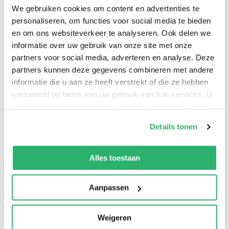
Frederiksoord tot leven in een spannend en
We gebruiken cookies om content en advertenties te
ontroerend verhaal. Voor lezers van Simone van der
personaliseren, om functies voor social media te bieden
Vlugt en
Het pauperparadijs
.
en om ons websiteverkeer te analyseren. Ook delen we
informatie over uw gebruik van onze site met onze
partners voor social media, adverteren en analyse. Deze
'Patricia weet hoofd en hart te raken in dit
partners kunnen deze gegevens combineren met andere
ontroerende en spannende verhaal.' - Susan Smit
informatie die u aan ze heeft verstrekt of die ze hebben
verzameld op basis van uw gebruik van hun services. U
'Een meeslepende historische roman waar je ook nog
kunt op ieder moment uw cookievoorkeuren aanpassen
iets van opsteekt.' - LINDA.nl
op onze
cookiebeleid pagina
.
Details tonen
We werken samen met
42 derden
die uw gegevens
'Patricia Snel gaf duizenden weeskinderen uit "de hel"
kunnen ontvangen en verwerken.
Alles toestaan
van Veenhuizen een gezicht.' -
de Volkskrant
Aanpassen
'Een adembenemende roman.' -
Elegance
Weigeren