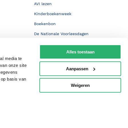
AVI lezen
Kinderboekenweek
Boekenbon
De Nationale Voorleesdagen
Boekenweek
Alles toestaan
Wet op de Vaste Boekenprijs
al media te
Winacties
van onze site
Aanpassen
 gegevens
 op basis van
Weigeren
p