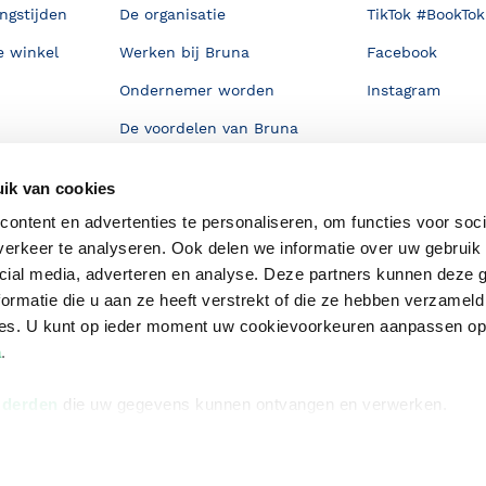
ngstijden
De organisatie
TikTok #BookTok
e winkel
Werken bij Bruna
Facebook
Ondernemer worden
Instagram
De voordelen van Bruna
Responsible Disclosure
ik van cookies
Statement
en
ontent en advertenties te personaliseren, om functies voor soci
Blog
erkeer te analyseren. Ook delen we informatie over uw gebruik 
Discriminerende boeken
cial media, adverteren en analyse. Deze partners kunnen deze
ormatie die u aan ze heeft verstrekt of die ze hebben verzameld
ces. U kunt op ieder moment uw cookievoorkeuren aanpassen o
a
.
 derden
die uw gegevens kunnen ontvangen en verwerken.