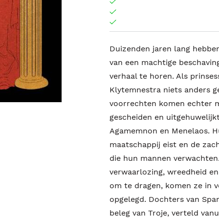
Duizenden jaren lang hebbe
van een machtige beschaving
verhaal te horen. Als prins
Klytemnestra niets anders g
voorrechten komen echter me
gescheiden en uitgehuwelijk
Agamemnon en Menelaos. Hun
maatschappij eist en de zac
die hun mannen verwachten.
verwaarlozing, wreedheid e
om te dragen, komen ze in v
opgelegd. Dochters van Spar
beleg van Troje, verteld van