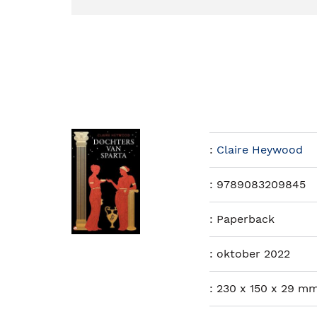
:
Claire Heywood
:
9789083209845
:
Paperback
:
oktober 2022
:
230 x 150 x 29 mm