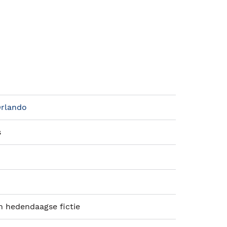
Orlando
s
 hedendaagse fictie