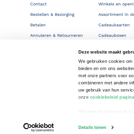
Contact
Winkels en openi
Bestellen & Bezorging
Assortiment in d
Betalen
Cadeaukaarten
Annuleren & Retourneren
Cadeauboxen
Veelgestelde vragen
Staatsloterij
Deze website maakt gebru
Zakelijk boeken bestellen
ING Servicepunt
We gebruiken cookies om c
Douwe Egberts punten
bieden en om ons websitev
met onze partners voor so
combineren met andere inf
uw gebruik van hun servi
onze
cookiebeleid pagin
We werken samen met
42
Details tonen