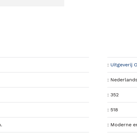
:
Uitgeverij 
:
Nederland
:
352
:
518
.
:
Moderne en