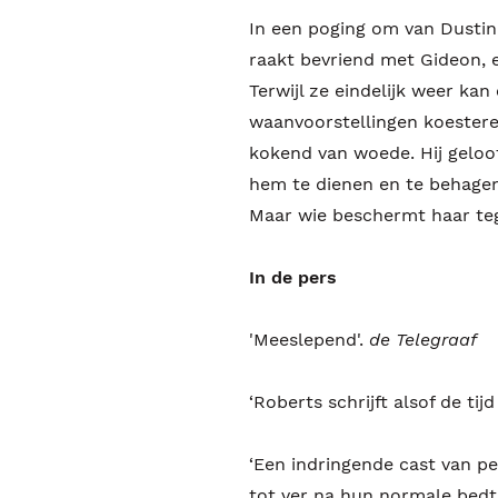
In een poging om van Dustin 
raakt bevriend met Gideon, 
Terwijl ze eindelijk weer kan 
waanvoorstellingen koestere
kokend van woede. Hij geloo
hem te dienen en te behagen.
Maar wie beschermt haar t
In de pers
'Meeslepend'.
de Telegraaf
‘Roberts schrijft alsof de tij
‘Een indringende cast van pe
tot ver na hun normale bedt