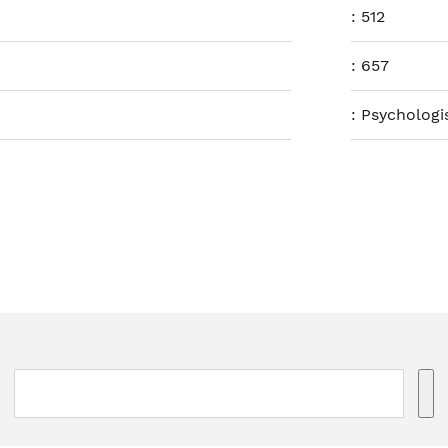
:
512
:
657
:
Psychologi