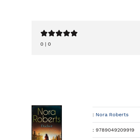
0
|
0
:
Nora Roberts
:
9789049209919