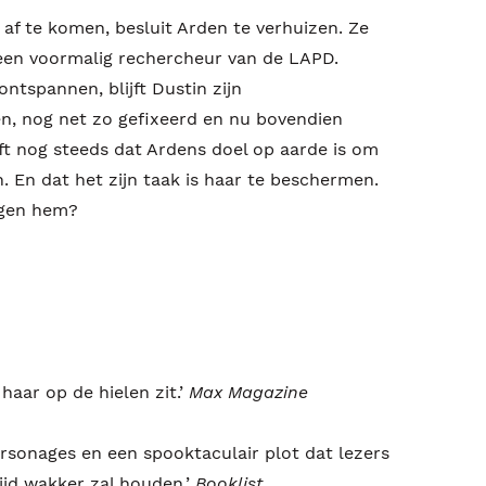
af te komen, besluit Arden te verhuizen. Ze
een voormalig rechercheur van de LAPD.
ontspannen, blijft Dustin zijn
n, nog net zo gefixeerd en nu bovendien
ft nog steeds dat Ardens doel op aarde is om
 En dat het zijn taak is haar te beschermen.
egen hem?
d haar op de hielen zit.’
Max Magazine
rsonages en een spooktaculair plot dat lezers
ijd wakker zal houden.’
Booklist