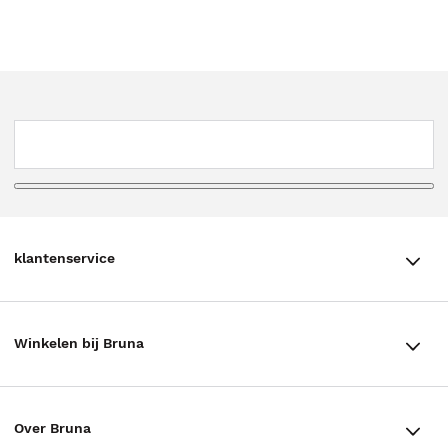
klantenservice
klantenservice
Winkelen bij Bruna
Contact
Winkels en openingstijden
Bestellen & Bezorging
Over Bruna
Assortiment in de winkel