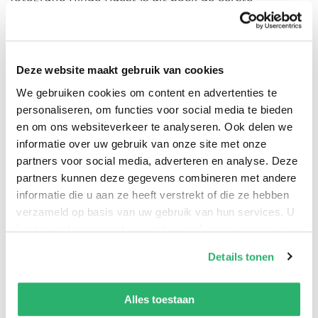
diepgaande studie van Van der Elskens praktijk in
meer dan dertig jaar. Het werpt nieuw licht op zijn
werkwijze en artistieke ontwikkeling als fotograaf en
Deze website maakt gebruik van cookies
filmmaker.
We gebruiken cookies om content en advertenties te
personaliseren, om functies voor social media te bieden
Als pionier van de straatfotografie wist hij met zijn
en om ons websiteverkeer te analyseren. Ook delen we
rauwe, directe en persoonlijke stijl niet alleen de
informatie over uw gebruik van onze site met onze
geest van het naoorlogse Nederland te vangen, maar
partners voor social media, adverteren en analyse. Deze
liep hij ook vooruit op de beeldcultuur van vandaag.
partners kunnen deze gegevens combineren met andere
informatie die u aan ze heeft verstrekt of die ze hebben
verzameld op basis van uw gebruik van hun services. U
kunt op ieder moment uw cookievoorkeuren aanpassen
op onze
cookiebeleid pagina
.
Details tonen
We werken samen met
42 derden
die uw gegevens
Hinde Haest
.
kunnen ontvangen en verwerken.
Alles toestaan