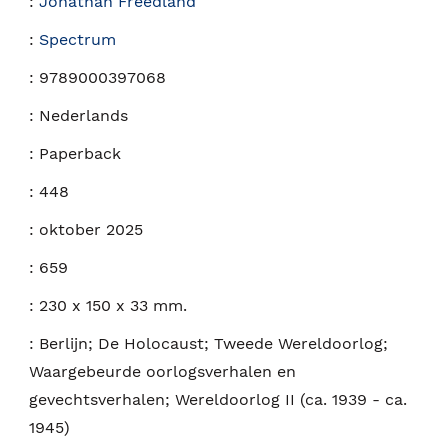
:
Jonathan Freedland
:
Spectrum
:
9789000397068
:
Nederlands
:
Paperback
:
448
:
oktober 2025
:
659
:
230 x 150 x 33 mm.
:
Berlijn; De Holocaust; Tweede Wereldoorlog;
Waargebeurde oorlogsverhalen en
gevechtsverhalen; Wereldoorlog II (ca. 1939 - ca.
1945)