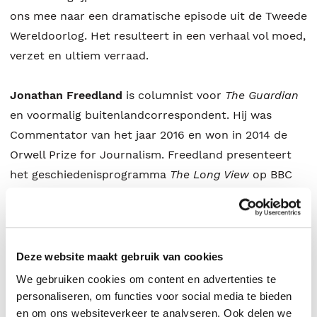
ons mee naar een dramatische episode uit de Tweede
Wereldoorlog. Het resulteert in een verhaal vol moed,
verzet en ultiem verraad.
Jonathan Freedland
is columnist voor
The Guardian
en voormalig buitenlandcorrespondent. Hij was
Commentator van het jaar 2016 en won in 2014 de
Orwell Prize for Journalism. Freedland presenteert
het geschiedenisprogramma
The Long View
op BBC
Radio 4 en schrijft regelmatig voor
The New York
Review of Books
. Hij schreef al meerdere non-
fictieboeken, en ook een serie thrillers onder het
pseudoniem Sam Bourne.
Deze website maakt gebruik van cookies
We gebruiken cookies om content en advertenties te
Over
De meesterontsnapper van Auschwitz
:
personaliseren, om functies voor social media te bieden
‘Het verleden is niet voorbij, en dit goed
en om ons websiteverkeer te analyseren. Ook delen we