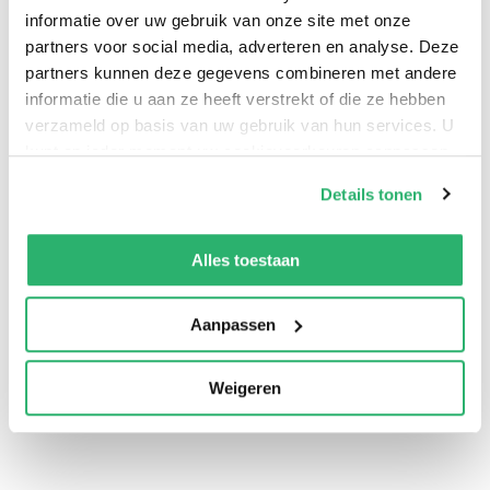
informatie over uw gebruik van onze site met onze
onderbouwde en meeslepende boek van Jonathan
partners voor social media, adverteren en analyse. Deze
Freedland is daar het onweerlegbare bewijs van.’
partners kunnen deze gegevens combineren met andere
Roxane van Iperen
informatie die u aan ze heeft verstrekt of die ze hebben
verzameld op basis van uw gebruik van hun services. U
‘Origineel, nauwkeurig en zeer indrukwekkend – en
kunt op ieder moment uw cookievoorkeuren aanpassen
een in essentie uiterst tragisch verhaal.’
Philippe
op onze
cookiebeleid pagina
.
Details tonen
Sands
We werken samen met
42 derden
die uw gegevens
kunnen ontvangen en verwerken.
Alles toestaan
Aanpassen
Jonathan Freedland
.
Weigeren