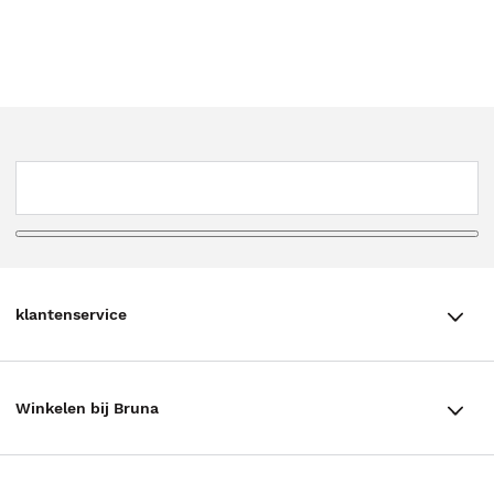
klantenservice
klantenservice
Winkelen bij Bruna
Contact
Winkels en openingstijden
Bestellen & Bezorging