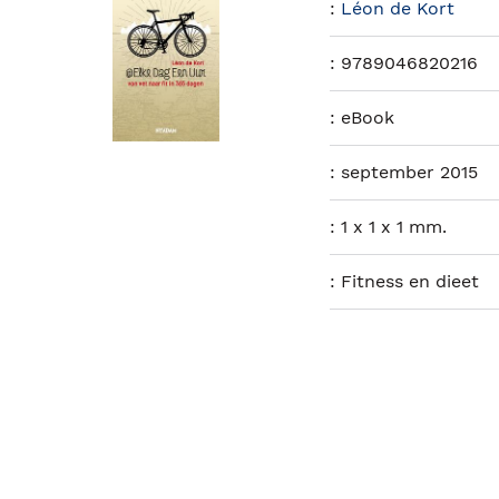
:
Léon de Kort
:
9789046820216
:
eBook
:
september 2015
:
1 x 1 x 1 mm.
:
Fitness en dieet