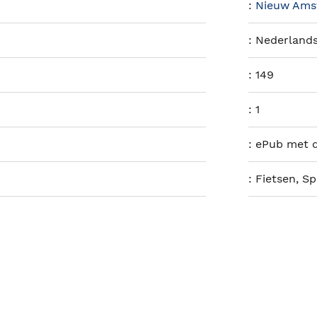
:
Nieuw Ams
:
Nederland
:
149
:
1
:
ePub met d
:
Fietsen, Sp