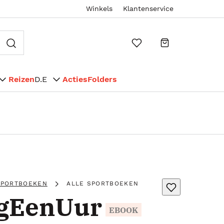
Winkels
Klantenservice
Reizen
D.E
Acties
Folders
SPORTBOEKEN
ALLE SPORTBOEKEN
gEenUur
EBOOK