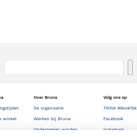
na
Over Bruna
Volg ons op
ngstijden
De organisatie
TikTok #BookTok
e winkel
Werken bij Bruna
Facebook
Ondernemer worden
Instagram