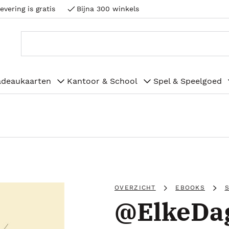
evering is gratis
Bijna 300 winkels
adeaukaarten
Kantoor & School
Spel & Speelgoed
OVERZICHT
EBOOKS
@ElkeDa