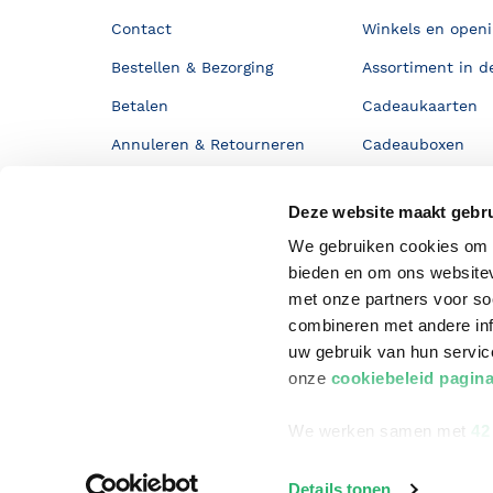
Contact
Winkels en openi
Bestellen & Bezorging
Assortiment in d
Betalen
Cadeaukaarten
Annuleren & Retourneren
Cadeauboxen
Veelgestelde vragen
Staatsloterij
Deze website maakt gebru
Zakelijk boeken bestellen
ING Servicepunt
We gebruiken cookies om c
Douwe Egberts punten
bieden en om ons websitev
met onze partners voor so
combineren met andere inf
uw gebruik van hun servi
onze
cookiebeleid pagin
We werken samen met
42
Details tonen