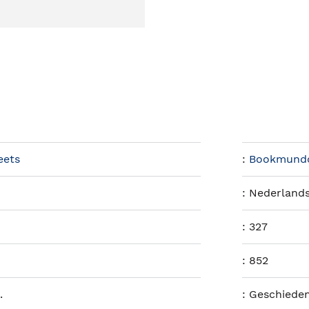
eets
:
Bookmund
:
Nederland
:
327
:
852
.
:
Geschieden