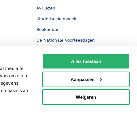
AVI lezen
Kinderboekenweek
Boekenbon
De Nationale Voorleesdagen
Boekenweek
Alles toestaan
Wet op de Vaste Boekenprijs
al media te
Winacties
van onze site
Aanpassen
 gegevens
 op basis van
Weigeren
p