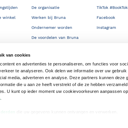
ngstijden
De organisatie
TikTok #BookTok
e winkel
Werken bij Bruna
Facebook
Ondernemer worden
Instagram
De voordelen van Bruna
Responsible Disclosure
Statement
ik van cookies
en
Blog
ontent en advertenties te personaliseren, om functies voor soci
erkeer te analyseren. Ook delen we informatie over uw gebruik 
Discriminerende boeken
cial media, adverteren en analyse. Deze partners kunnen deze
ormatie die u aan ze heeft verstrekt of die ze hebben verzameld
ces. U kunt op ieder moment uw cookievoorkeuren aanpassen o
a
.
 derden
die uw gegevens kunnen ontvangen en verwerken.