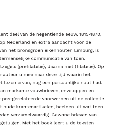
lent deel van de negentiende eeuw, 1815-1870,
 op Nederland en extra aandacht voor de
 van het bronsgroen eikenhouten Limburg, is
ntermenselijke communicatie van toen.
egels (prefilatelie), daarna met (filatelie). Op
e auteur u mee naar deze tijd waarin het
et lezen ervan, nog een persoonlijke noot had.
van markante vouwbrieven, enveloppen en
e postgerelateerde voorwerpen uit de collectie
t oude krantenartikelen, beelden uit wat toen
den verzamelwaardig. Gewone brieven van
jdgetuigen. Met het boek leert u de teksten