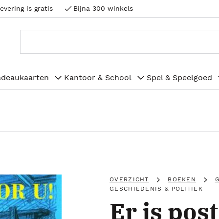
evering is gratis
Bijna 300 winkels
adeaukaarten
Kantoor & School
Spel & Speelgoed
OVERZICHT
BOEKEN
G
GESCHIEDENIS & POLITIEK
Er is post