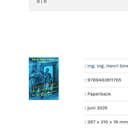
0
|
0
:
Ing. Ing. Henri Sm
:
9789403811765
:
Paperback
:
juni 2025
:
297 x 210 x 19 mm