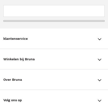
klantenservice
klantenservice
Winkelen bij Bruna
Contact
Winkels en openingstijden
Bestellen & Bezorging
Over Bruna
Assortiment in de winkel
Betalen
De organisatie
Cadeaukaarten
Annuleren & Retourneren
Volg ons op
Werken bij Bruna
Cadeauboxen