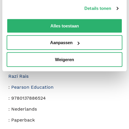
op onze
cookiebeleid pagina
.
Details tonen
We werken samen met
42 derden
die uw gegevens
kunnen ontvangen en verwerken.
Alles toestaan
Aanpassen
Weigeren
:
Padma Chilakapati
,
Jeevan Bisht
,
Ilya Lushnikov
,
Razi Rais
:
Pearson Education
:
9780137886524
:
Nederlands
:
Paperback