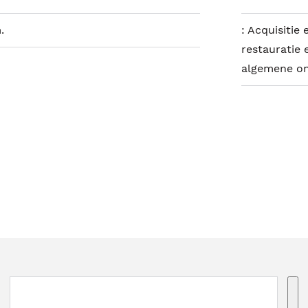
.
:
Acquisitie 
restauratie
algemene on