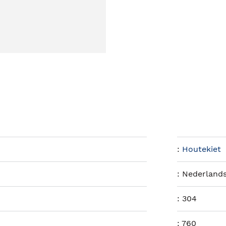
:
Houtekiet
:
Nederland
:
304
:
760