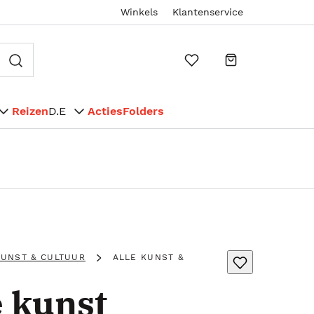
Winkels
Klantenservice
Reizen
D.E
Acties
Folders
KUNST & CULTUUR
ALLE KUNST &
e kunst