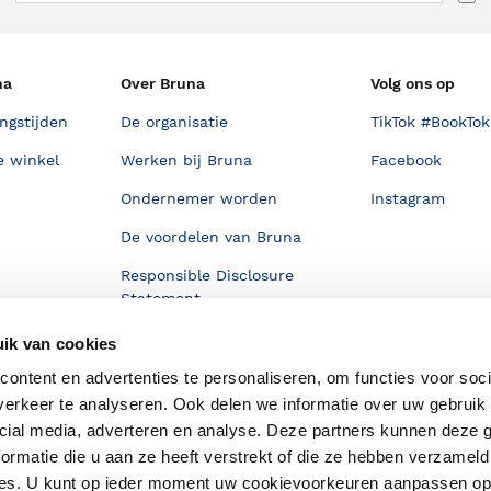
na
Over Bruna
Volg ons op
ngstijden
De organisatie
TikTok #BookTok
e winkel
Werken bij Bruna
Facebook
Ondernemer worden
Instagram
De voordelen van Bruna
Responsible Disclosure
Statement
en
Blog
ik van cookies
Discriminerende boeken
ontent en advertenties te personaliseren, om functies voor soci
erkeer te analyseren. Ook delen we informatie over uw gebruik 
cial media, adverteren en analyse. Deze partners kunnen deze
ormatie die u aan ze heeft verstrekt of die ze hebben verzameld
ces. U kunt op ieder moment uw cookievoorkeuren aanpassen o