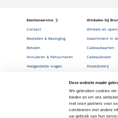
klantenservice
Winkelen bij Bru
Contact
Winkels en openi
Bestellen & Bezorging
Assortiment in d
Betalen
Cadeaukaarten
Annuleren & Retourneren
Cadeauboxen
Veelgestelde vragen
Staatsloterij
Zakelijk boeken bestellen
ING Servicepunt
Deze website maakt gebru
Douwe Egberts punten
We gebruiken cookies om c
bieden en om ons websitev
met onze partners voor so
combineren met andere inf
uw gebruik van hun servi