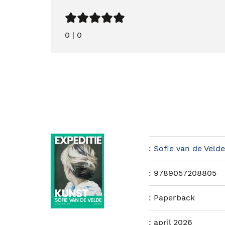
0
|
0
:
Sofie van de Velde
:
9789057208805
:
Paperback
:
april 2026