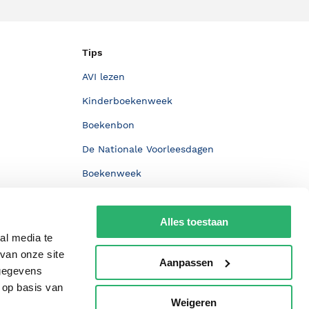
Tips
AVI lezen
Kinderboekenweek
Boekenbon
De Nationale Voorleesdagen
Boekenweek
Wet op de Vaste Boekenprijs
Alles toestaan
Winacties
al media te
van onze site
Aanpassen
 gegevens
 op basis van
Weigeren
p