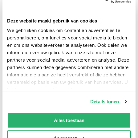
gesloten. Stap voor stap ontstaat een beeldtaal die
even eigenzinnig als herkenbaar is. Eerst in zwart-
Deze website maakt gebruik van cookies
wit, later vol kleur.
We gebruiken cookies om content en advertenties te
personaliseren, om functies voor social media te bieden
Wie goed kijkt, ontdekt hoe haar wereld zich
en om ons websiteverkeer te analyseren. Ook delen we
ontvouwt – en dat er in (bijna) elke tekening een dier
informatie over uw gebruik van onze site met onze
schuilt.
partners voor social media, adverteren en analyse. Deze
partners kunnen deze gegevens combineren met andere
informatie die u aan ze heeft verstrekt of die ze hebben
verzameld op basis van uw gebruik van hun services. U
kunt op ieder moment uw cookievoorkeuren aanpassen
op onze
cookiebeleid pagina
.
Details tonen
Hans den Hartog Jager
.
We werken samen met
42 derden
die uw gegevens
kunnen ontvangen en verwerken.
Alles toestaan