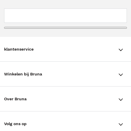
klantenservice
klantenservice
Winkelen bij Bruna
Contact
Winkels en openingstijden
Bestellen & Bezorging
Over Bruna
Assortiment in de winkel
Betalen
De organisatie
Cadeaukaarten
Annuleren & Retourneren
Volg ons op
Werken bij Bruna