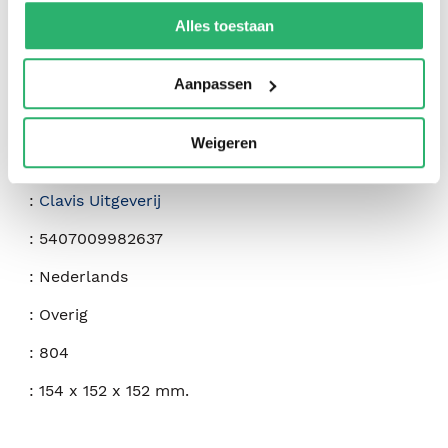
kunnen ontvangen en verwerken.
Alles toestaan
Aanpassen
Weigeren
:
Clavis Uitgeverij
:
Clavis Uitgeverij
:
5407009982637
:
Nederlands
:
Overig
:
804
:
154 x 152 x 152 mm.