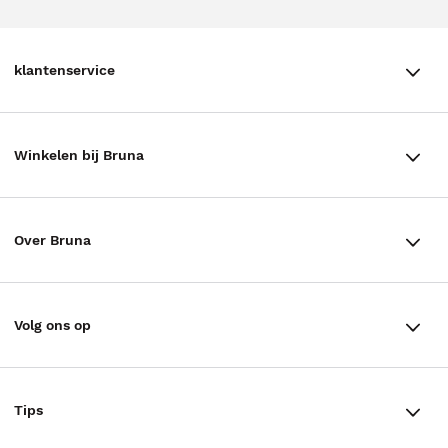
klantenservice
klantenservice
Winkelen bij Bruna
Contact
Winkels en openingstijden
Bestellen & Bezorging
Over Bruna
Assortiment in de winkel
Betalen
De organisatie
Cadeaukaarten
Annuleren & Retourneren
Volg ons op
Werken bij Bruna
Cadeauboxen
Veelgestelde vragen
TikTok #BookTok
Ondernemer worden
Staatsloterij
Tips
Zakelijk boeken bestellen
Facebook
De voordelen van Bruna