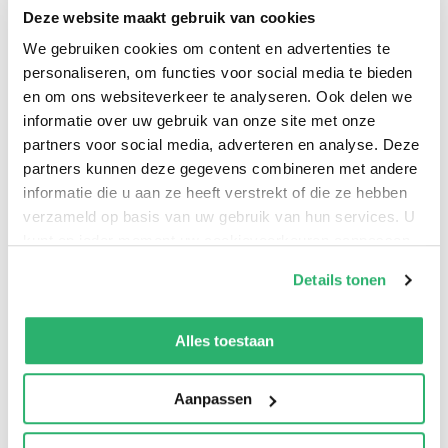
naoorlogse politieke geschiedenis door de lens van
Deze website maakt gebruik van cookies
het NGC en de dialogen die het organiseerde. Hij
We gebruiken cookies om content en advertenties te
neemt je mee langs een verscheidenheid van
personaliseren, om functies voor social media te bieden
vraagstukken, van de rol van de vrouw tot de
en om ons websiteverkeer te analyseren. Ook delen we
informatie over uw gebruik van onze site met onze
multiculturele samenleving. Gesprekshonger is een
partners voor social media, adverteren en analyse. Deze
aanrader voor iedereen die geïnteresseerd is in de
partners kunnen deze gegevens combineren met andere
ontwikkeling van het maatschappelijke debat in
informatie die u aan ze heeft verstrekt of die ze hebben
Nederland.
verzameld op basis van uw gebruik van hun services. U
kunt op ieder moment uw cookievoorkeuren aanpassen
op onze
cookiebeleid pagina
.
Details tonen
Wim de Jong
.
We werken samen met
42 derden
die uw gegevens
kunnen ontvangen en verwerken.
Alles toestaan
Aanpassen