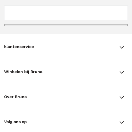
klantenservice
klantenservice
Winkelen bij Bruna
Contact
Winkels en openingstijden
Bestellen & Bezorging
Over Bruna
Assortiment in de winkel
Betalen
De organisatie
Cadeaukaarten
Annuleren & Retourneren
Volg ons op
Werken bij Bruna
Cadeauboxen