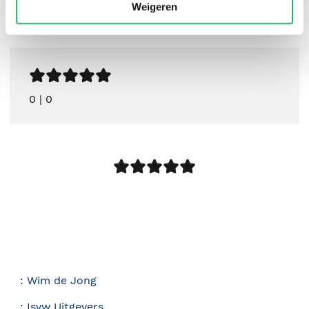
Weigeren
0
|
0
:
Wim de Jong
:
Isvw Uitgevers