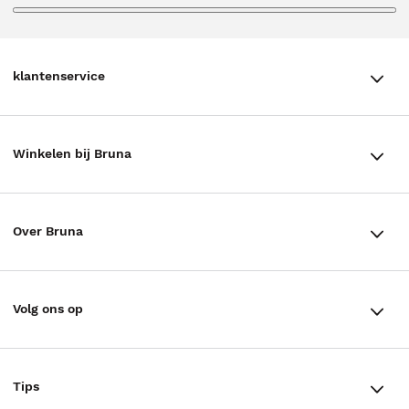
klantenservice
klantenservice
Winkelen bij Bruna
Contact
Winkels en openingstijden
Bestellen & Bezorging
Over Bruna
Assortiment in de winkel
Betalen
De organisatie
Cadeaukaarten
Annuleren & Retourneren
Volg ons op
Werken bij Bruna
Cadeauboxen
Veelgestelde vragen
TikTok #BookTok
Ondernemer worden
Staatsloterij
Tips
Zakelijk boeken bestellen
Facebook