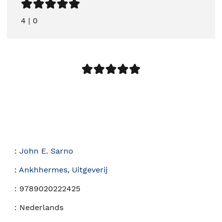
4
|
0
:
John E. Sarno
:
Ankhhermes, Uitgeverij
:
9789020222425
:
Nederlands