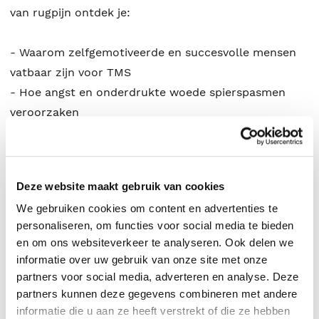
van rugpijn ontdek je:
- Waarom zelfgemotiveerde en succesvolle mensen
vatbaar zijn voor TMS
- Hoe angst en onderdrukte woede spierspasmen
veroorzaken
- Hoe mensen zichzelf 'trainen' om rugpijn te ervaren
- Hoe u binnen twee tot zes weken verlichting van
rugpijn kunt krijgen door TMS en de oorzaken ervan
Deze website maakt gebruik van cookies
te herkennen
We gebruiken cookies om content en advertenties te
personaliseren, om functies voor social media te bieden
Met casuïstiek en de resultaten van diepgaand mind-
en om ons websiteverkeer te analyseren. Ook delen we
body onderzoek beschrijft dr. Sarno hoe patiënten de
informatie over uw gebruik van onze site met onze
emotionele wortels van hun TMS herkennen en de
partners voor social media, adverteren en analyse. Deze
verbindingen tussen mentale en fysieke pijn
partners kunnen deze gegevens combineren met andere
verbreken en hoe u, door alleen maar dit boek te
informatie die u aan ze heeft verstrekt of die ze hebben