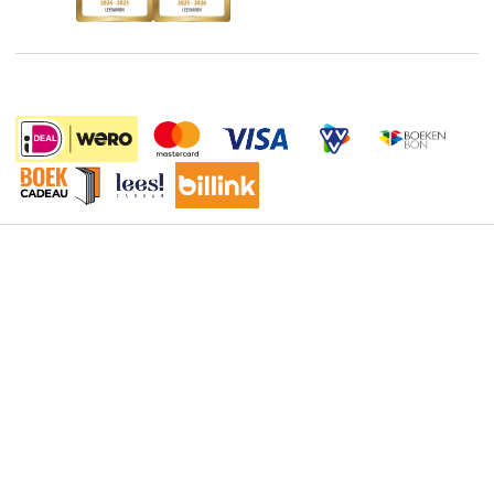
De Nationale Voorleesdagen
Boekenweek
Wet op de Vaste Boekenprijs
Winacties
Algemene voorwaarden
16.50
Privacy
Cookies
Disclaimer