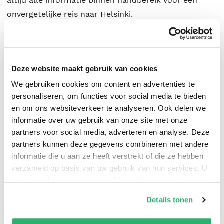
altijd alle informatie binnen handbereik voor een
onvergetelijke reis naar Helsinki.
- met uitneembare kaart
- handzaam
Deze website maakt gebruik van cookies
- ideaal voor een stedentrip
- bestverkochte reisgidsenserie van Nederland
We gebruiken cookies om content en advertenties te
personaliseren, om functies voor social media te bieden
- de beste adressen om te shoppen en de leukste
en om ons websiteverkeer te analyseren. Ook delen we
restaurants
informatie over uw gebruik van onze site met onze
partners voor social media, adverteren en analyse. Deze
partners kunnen deze gegevens combineren met andere
informatie die u aan ze heeft verstrekt of die ze hebben
verzameld op basis van uw gebruik van hun services. U
kunt op ieder moment uw cookievoorkeuren aanpassen
Ulrich Quack
en
Judith Rixen
.
op onze
cookiebeleid pagina
.
Details tonen
We werken samen met
42 derden
die uw gegevens