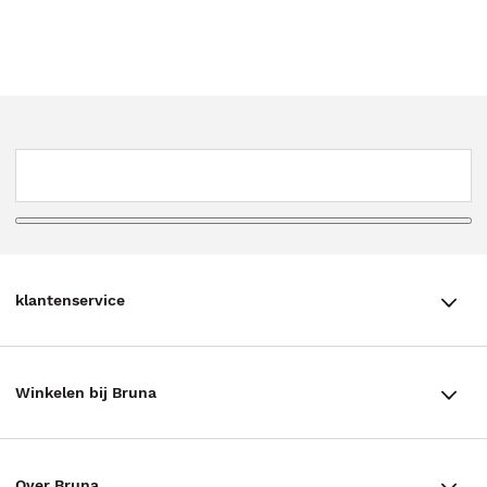
klantenservice
klantenservice
Winkelen bij Bruna
Contact
Winkels en openingstijden
Bestellen & Bezorging
Over Bruna