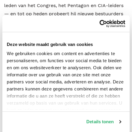
leden van het Congres, het Pentagon en CIA-leiders
— en tot op heden probeert hij nieuwe bestuurders
wereldwijd te informeren. Maar dit boek is er niet
alleen voor hen. Iedere burger heeft het recht te
weten wat er wordt verzwegen — en de plicht om
Deze website maakt gebruik van cookies
vragen te stellen. Disclosure is geen nicheonderwerp.
We gebruiken cookies om content en advertenties te
Het raakt aan energie, technologie, wereldvrede en
personaliseren, om functies voor social media te bieden
menselijke soevereiniteit. Dr. Steven Greer is arts,
en om ons websiteverkeer te analyseren. Ook delen we
voormalig traumachirurg en oprichter van het
informatie over uw gebruik van onze site met onze
Disclosure Project. Sinds 1993 zet hij zich wereldwijd
partners voor social media, adverteren en analyse. Deze
in voor openheid rond UFO’s, geheime technologieën
partners kunnen deze gegevens combineren met andere
en vreedzaam buitenaards contact.
informatie die u aan ze heeft verstrekt of die ze hebben
verzameld op basis van uw gebruik van hun services. U
kunt op ieder moment uw cookievoorkeuren aanpassen
op onze
cookiebeleid pagina
.
Details tonen
Dr. Steven Greer
.
We werken samen met
42 derden
die uw gegevens