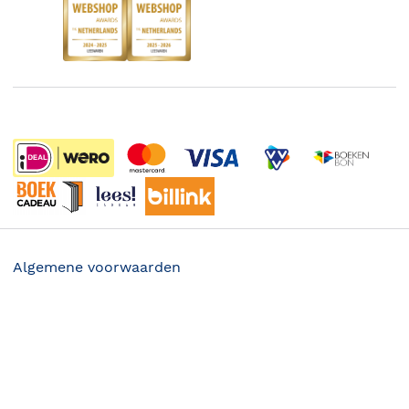
Boekenbon
Discriminerende boeken
De Nationale Voorleesdagen
Boekenweek
Wet op de Vaste Boekenprijs
Winacties
Algemene voorwaarden
Privacy
24.99
Cookies