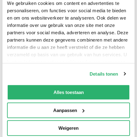
**** 'Mathilde en Henri, die hun leven lang om elkaar
We gebruiken cookies om content en advertenties te
personaliseren, om functies voor social media te bieden
heen hebben gedraaid, stevenen in
Het serpent
af op
en om ons websiteverkeer te analyseren. Ook delen we
een zinderende apotheose, ‘een wedstrijd in
informatie over uw gebruik van onze site met onze
traagheid’, zoals de auteur het noemt.' -
VN Detective
partners voor social media, adverteren en analyse. Deze
& Thrillergids
partners kunnen deze gegevens combineren met andere
informatie die u aan ze heeft verstrekt of die ze hebben
‘
Het serpent
is net zo verrukkelijk wreed, net zo
verzameld op basis van uw gebruik van hun services. U
kunt op ieder moment uw cookievoorkeuren aanpassen
geestig en net zo heerlijk geschreven als de latere
op onze
cookiebeleid pagina
.
misdaadromans van Lemaitre.’ –
NRC
Details tonen
We werken samen met
42 derden
die uw gegevens
‘
Het serpent
is een echte pageturner.’ – Frankrijk
kunnen ontvangen en verwerken.
Alles toestaan
Boeken
Aanpassen
Weigeren