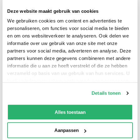
altijd is gezwegen.
Deze website maakt gebruik van cookies
We gebruiken cookies om content en advertenties te
In
Het verraad van de Jordaan
vertelt Stephanie het
personaliseren, om functies voor social media te bieden
verhaal van haar omstreden familie. Ze sprak met
en om ons websiteverkeer te analyseren. Ook delen we
familieleden en tijdgenoten, om zo de waarheid
informatie over uw gebruik van onze site met onze
boven tafel te krijgen.
partners voor social media, adverteren en analyse. Deze
partners kunnen deze gegevens combineren met andere
Dit is het verzwegen verleden van een Amsterdams
informatie die u aan ze heeft verstrekt of die ze hebben
verzameld op basis van uw gebruik van hun services. U
NSB-gezin en hun jarenlange zwijgen wordt nu
kunt op ieder moment uw cookievoorkeuren aanpassen
eindelijk doorbroken.
op onze
cookiebeleid pagina
.
Details tonen
Stephanie Biesheuvel
is auteur en podcastmaker. In
We werken samen met
42 derden
die uw gegevens
haar persoonlijke boek
Het verraad van de Jordaan
kunnen ontvangen en verwerken.
Alles toestaan
gaat ze op zoek naar het verzwegen verleden van
haar eigen, omstreden familie. Tegelijk met het boek
Aanpassen
maakte Stephanie ook een gelijknamige podcast.