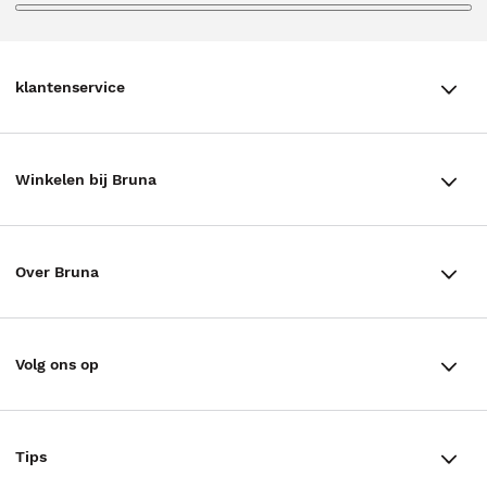
klantenservice
klantenservice
Winkelen bij Bruna
Contact
Winkels en openingstijden
Bestellen & Bezorging
Over Bruna
Assortiment in de winkel
Betalen
De organisatie
Cadeaukaarten
Annuleren & Retourneren
Volg ons op
Werken bij Bruna
Cadeauboxen
Veelgestelde vragen
TikTok #BookTok
Ondernemer worden
Staatsloterij
Tips
Zakelijk boeken bestellen
Facebook