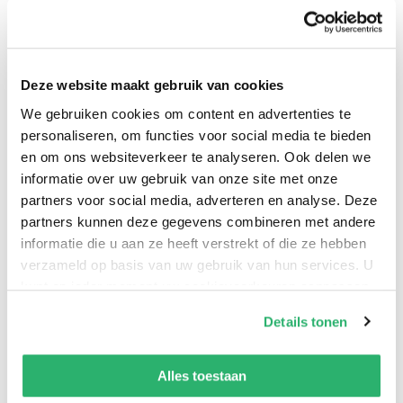
je kunt ook je eigen muziekkennis testen. Interactief,
snel en vól met muziek!
Deze website maakt gebruik van cookies
We gebruiken cookies om content en advertenties te
personaliseren, om functies voor social media te bieden
en om ons websiteverkeer te analyseren. Ook delen we
informatie over uw gebruik van onze site met onze
Diverse Auteurs
.
partners voor social media, adverteren en analyse. Deze
partners kunnen deze gegevens combineren met andere
informatie die u aan ze heeft verstrekt of die ze hebben
verzameld op basis van uw gebruik van hun services. U
kunt op ieder moment uw cookievoorkeuren aanpassen
op onze
cookiebeleid pagina
.
Details tonen
We werken samen met
42 derden
die uw gegevens
kunnen ontvangen en verwerken.
Alles toestaan