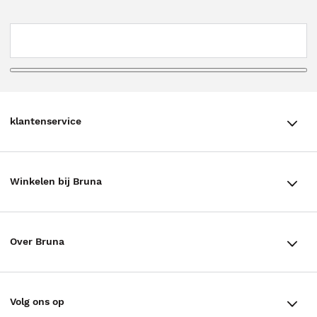
klantenservice
klantenservice
Winkelen bij Bruna
Contact
Winkels en openingstijden
Bestellen & Bezorging
Over Bruna
Assortiment in de winkel
Betalen
De organisatie
Cadeaukaarten
Annuleren & Retourneren
Volg ons op
Werken bij Bruna