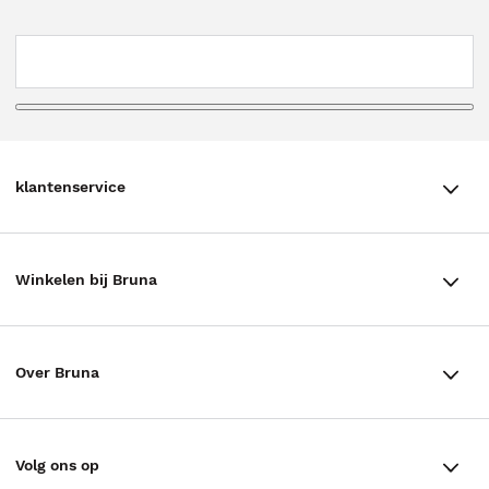
klantenservice
klantenservice
Winkelen bij Bruna
Contact
Winkels en openingstijden
Bestellen & Bezorging
Over Bruna
Assortiment in de winkel
Betalen
De organisatie
Cadeaukaarten
Annuleren & Retourneren
Volg ons op
Werken bij Bruna