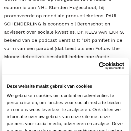
economie aan NHL Stenden Hogeschool; hij
promoveerde op mondiale productieketens. PAUL
SCHENDERLING is econoom bij Berenschot en
adviseert over sociale kwesties. Dr. KEES VAN EKRIS,
bekend van de podcast Eerst Dit: “Dit pamflet in de
vorm van een parabel (dat leest als een Follow the
Money-detective), beschrijft helder hoe goede
bedoelingen niet per se goed uitwerken. Aangrijpend.”
ELBERT SMELT, leadzanger Trinity en presentator van
diverse EO-programma’s: “Goed boek! We moeten
Deze website maakt gebruik van cookies
stoppen met wegkijken en ons wakker laten
We gebruiken cookies om content en advertenties te
schudden.” Dr. SAMUEL LEE, Theoloog des
personaliseren, om functies voor social media te bieden
Vaderlands 2020: “Hoe handel ik eerlijk is van harte
en om ons websiteverkeer te analyseren. Ook delen we
aanbevolen voor iedereen die zich inzet voor een
informatie over uw gebruik van onze site met onze
humane, rechtvaardige wereld.” Reinier van den Berg,
partners voor social media, adverteren en analyse. Deze
weerman, ondernemer: “De conclusies in het boek
partners kunnen deze gegevens combineren met andere