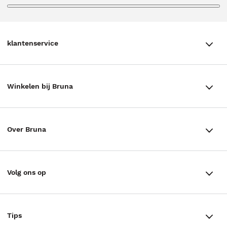
klantenservice
klantenservice
Winkelen bij Bruna
Contact
Winkels en openingstijden
Bestellen & Bezorging
Over Bruna
Assortiment in de winkel
Betalen
De organisatie
Cadeaukaarten
Annuleren & Retourneren
Volg ons op
Werken bij Bruna
Cadeauboxen
Veelgestelde vragen
TikTok #BookTok
Ondernemer worden
Staatsloterij
Tips
Zakelijk boeken bestellen
Facebook