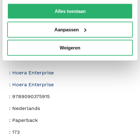
We werken samen met
42 derden
die uw gegevens
kunnen ontvangen en verwerken.
Alles toestaan
Aanpassen
Weigeren
:
Hoera Enterprise
:
Hoera Enterprise
:
9789090375915
:
Nederlands
:
Paperback
:
173