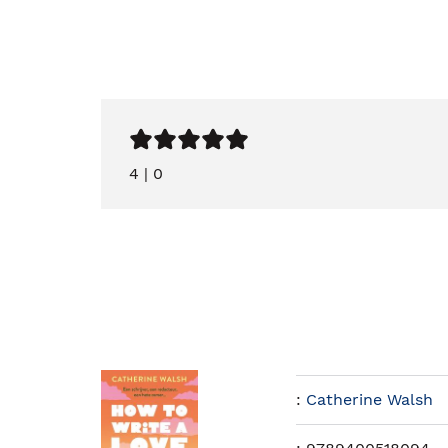
4
|
0
:
Catherine Walsh