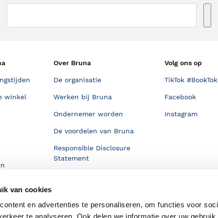
na
Over Bruna
Volg ons op
ngstijden
De organisatie
TikTok #BookTok
e winkel
Werken bij Bruna
Facebook
Ondernemer worden
Instagram
De voordelen van Bruna
Responsible Disclosure
Statement
en
Blog
ik van cookies
Discriminerende boeken
ontent en advertenties te personaliseren, om functies voor soci
erkeer te analyseren. Ook delen we informatie over uw gebruik 