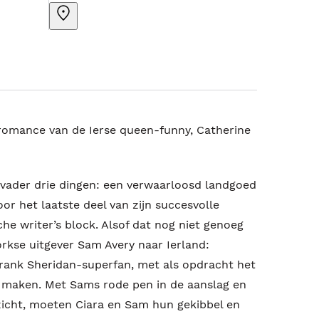
omance van de Ierse queen-funny, Catherine
 vader drie dingen: een verwaarloosd landgoed
oor het laatste deel van zijn succesvolle
sche writer’s block. Alsof dat nog niet genoeg
orkse uitgever Sam Avery naar Ierland:
rank Sheridan-superfan, met als opdracht het
e maken. Met Sams rode pen in de aanslag en
zicht, moeten Ciara en Sam hun gekibbel en