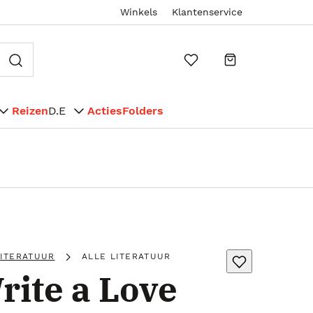
Winkels
Klantenservice
Reizen
D.E
Acties
Folders
LITERATUUR
ALLE LITERATUUR
rite a Love