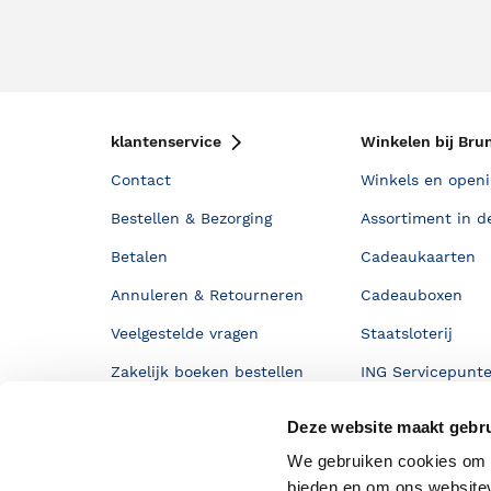
klantenservice
Winkelen bij Bru
Contact
Winkels en openi
Bestellen & Bezorging
Assortiment in d
Betalen
Cadeaukaarten
Annuleren & Retourneren
Cadeauboxen
Veelgestelde vragen
Staatsloterij
Zakelijk boeken bestellen
ING Servicepunt
Douwe Egberts punten
Deze website maakt gebru
We gebruiken cookies om c
bieden en om ons websitev