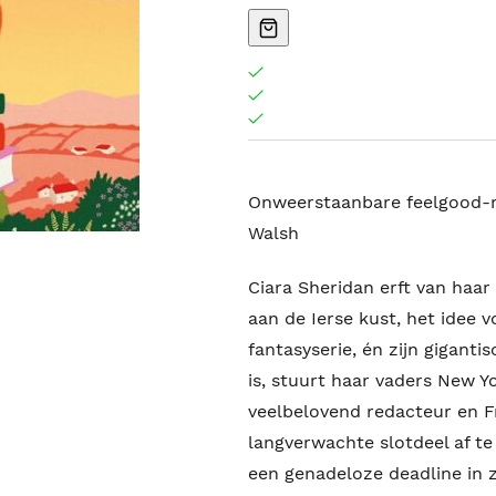
Onweerstaanbare feelgood-r
Walsh
Ciara Sheridan erft van haar
aan de Ierse kust, het idee v
fantasyserie, én zijn giganti
is, stuurt haar vaders New Y
veelbelovend redacteur en F
langverwachte slotdeel af t
een genadeloze deadline in 