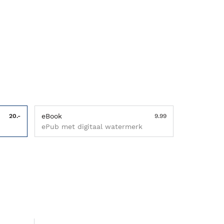
eBook
20.-
9.99
ePub met digitaal watermerk