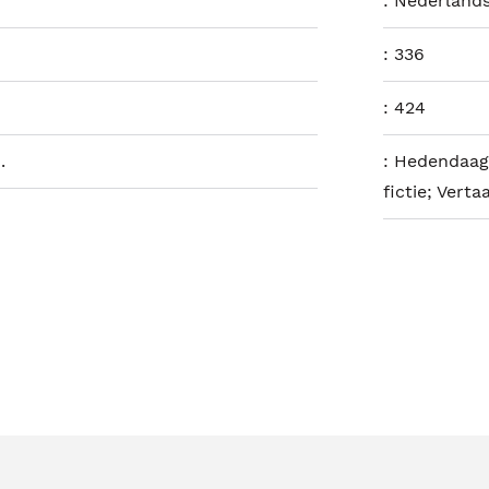
:
Nederland
:
336
:
424
.
:
Hedendaag
fictie; Verta