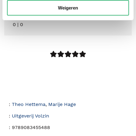
Weigeren
0
|
0
:
Theo Hettema
,
Marije Hage
:
Uitgeverij Volzin
:
9789083455488