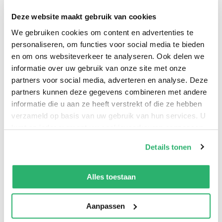
schrijvenderwijs haar inzicht. Theo vult aan met
verhalen en woorden uit de christelijke, spirituele
Deze website maakt gebruik van cookies
traditie, die voor hem betekenis hebben gekregen.
We gebruiken cookies om content en advertenties te
‘Een levendig verslag van een eigentijds mystiek
personaliseren, om functies voor social media te bieden
en om ons websiteverkeer te analyseren. Ook delen we
avontuur.’ - Jean-Jacques Suurmond, theoloog en
informatie over uw gebruik van onze site met onze
publicist.
partners voor social media, adverteren en analyse. Deze
partners kunnen deze gegevens combineren met andere
informatie die u aan ze heeft verstrekt of die ze hebben
verzameld op basis van uw gebruik van hun services. U
Theo Hettema
en
Marije Hage
.
kunt op ieder moment uw cookievoorkeuren aanpassen
op onze
cookiebeleid pagina
.
Details tonen
We werken samen met
42 derden
die uw gegevens
kunnen ontvangen en verwerken.
Alles toestaan
Aanpassen