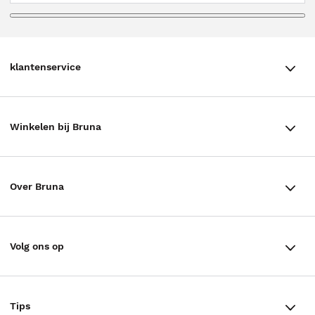
klantenservice
klantenservice
Winkelen bij Bruna
Contact
Winkels en openingstijden
Bestellen & Bezorging
Over Bruna
Assortiment in de winkel
Betalen
De organisatie
Cadeaukaarten
Annuleren & Retourneren
Volg ons op
Werken bij Bruna
Cadeauboxen
Veelgestelde vragen
TikTok #BookTok
Ondernemer worden
Staatsloterij
Tips
Zakelijk boeken bestellen