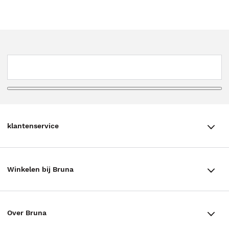
klantenservice
klantenservice
Winkelen bij Bruna
Contact
Winkels en openingstijden
Bestellen & Bezorging
Over Bruna
Assortiment in de winkel
Betalen