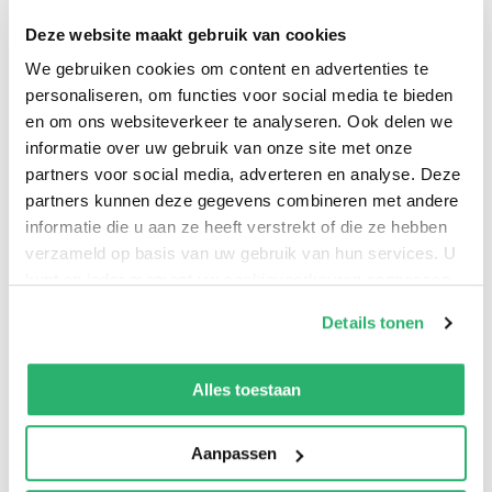
sokken matcht en besluit dat dat voldoende was.
Deze website maakt gebruik van cookies
Hier geen magische affirmaties, geen vision-boards,
We gebruiken cookies om content en advertenties te
geen kernwaarden in cirkeldiagrammen. Wel een
personaliseren, om functies voor social media te bieden
flinke dosis humor, een scheut sarcasme en een oase
en om ons websiteverkeer te analyseren. Ook delen we
van herkenning voor iedereen die een beetje klaar is
informatie over uw gebruik van onze site met onze
met zichzelf steeds opnieuw moeten upgraden. Waar
partners voor social media, adverteren en analyse. Deze
partners kunnen deze gegevens combineren met andere
andere boeken je leren selectief je schouders op te
informatie die u aan ze heeft verstrekt of die ze hebben
halen, stelt dit boek iets radicalers voor: misschien
verzameld op basis van uw gebruik van hun services. U
hóéf je nergens iets van te vinden. Gewoon even
kunt op ieder moment uw cookievoorkeuren aanpassen
zitten. Gewoon even zijn. Stop met groeien. Begin
op onze
cookiebeleid pagina
.
Details tonen
met leven. Of blijf lekker liggen. Dat mag ook.
We werken samen met
42 derden
die uw gegevens
kunnen ontvangen en verwerken.
Alles toestaan
Jip Blijleven
.
Aanpassen