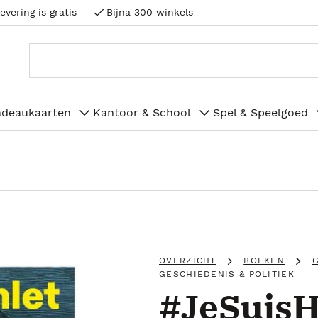
evering is gratis
Bijna 300 winkels
adeaukaarten
Kantoor & School
Spel & Speelgoed
OVERZICHT
BOEKEN
G
GESCHIEDENIS & POLITIEK
#JeSuis