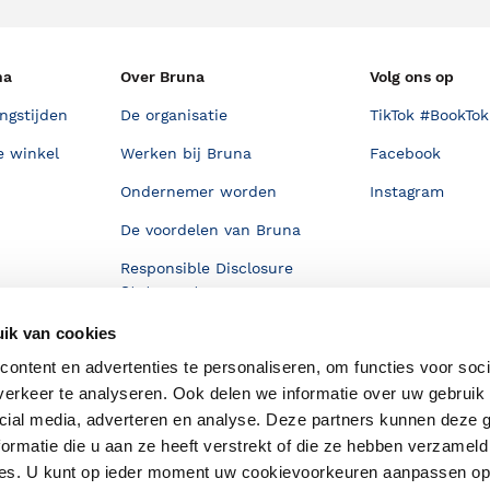
na
Over Bruna
Volg ons op
ngstijden
De organisatie
TikTok #BookTok
e winkel
Werken bij Bruna
Facebook
Ondernemer worden
Instagram
De voordelen van Bruna
Responsible Disclosure
Statement
en
Blog
ik van cookies
ontent en advertenties te personaliseren, om functies voor soci
Discriminerende boeken
erkeer te analyseren. Ook delen we informatie over uw gebruik 
cial media, adverteren en analyse. Deze partners kunnen deze
ormatie die u aan ze heeft verstrekt of die ze hebben verzameld
ces. U kunt op ieder moment uw cookievoorkeuren aanpassen o