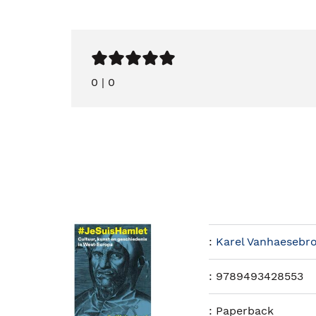
0
|
0
:
Karel Vanhaesebr
:
9789493428553
:
Paperback