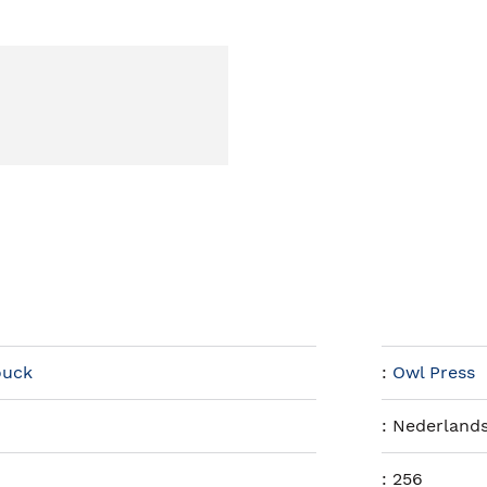
ouck
:
Owl Press
:
Nederland
:
256