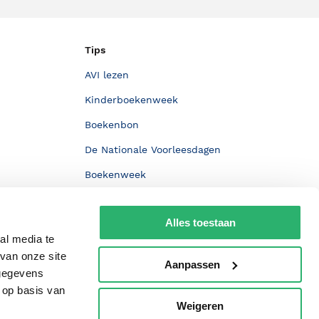
Tips
AVI lezen
Kinderboekenweek
Boekenbon
De Nationale Voorleesdagen
Boekenweek
Wet op de Vaste Boekenprijs
Alles toestaan
Winacties
al media te
van onze site
Aanpassen
 gegevens
 op basis van
Weigeren
p