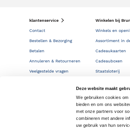
klantenservice
Winkelen bij Bru
Contact
Winkels en openi
Bestellen & Bezorging
Assortiment in d
Betalen
Cadeaukaarten
Annuleren & Retourneren
Cadeauboxen
Veelgestelde vragen
Staatsloterij
Zakelijk boeken bestellen
ING Servicepunt
Deze website maakt gebru
Douwe Egberts punten
We gebruiken cookies om c
bieden en om ons websitev
met onze partners voor so
combineren met andere inf
uw gebruik van hun servi