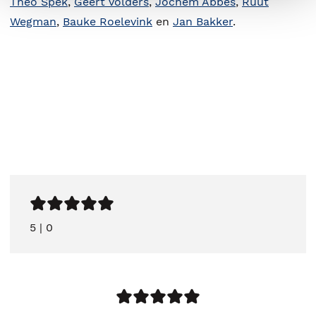
Theo Spek
,
Geert Volders
,
Jochem Abbes
,
Ruut
Wegman
,
Bauke Roelevink
en
Jan Bakker
.
5
|
0