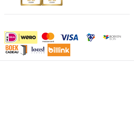
De Nationale Voorleesdagen
Boekenweek
Wet op de Vaste Boekenprijs
Winacties
Algemene voorwaarden
39.95
Privacy
Cookies
Disclaimer