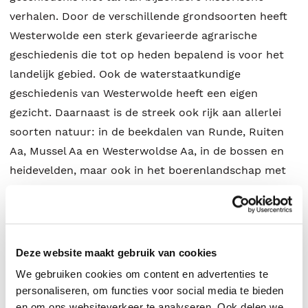
verhalen. Door de verschillende grondsoorten heeft
Westerwolde een sterk gevarieerde agrarische
geschiedenis die tot op heden bepalend is voor het
landelijk gebied. Ook de waterstaatkundige
geschiedenis van Westerwolde heeft een eigen
gezicht. Daarnaast is de streek ook rijk aan allerlei
soorten natuur: in de beekdalen van Runde, Ruiten
Aa, Mussel Aa en Westerwoldse Aa, in de bossen en
heidevelden, maar ook in het boerenlandschap met
zijn talrijke houtwallen, singels, akkerflora en bosjes.
Juist de in eeuwen gegroeide intensieve verbinding
tussen natuur en cultuur maken dit gebied zo
belangrijk en veelzijdig. De Landschapsbiografie van
Deze website maakt gebruik van cookies
Westerwolde is tegelijkertijd ook een biografie van
We gebruiken cookies om content en advertenties te
mensen. Tientallen generaties bewoners, maar ook
personaliseren, om functies voor social media te bieden
voorbijgangers en buitenstaanders, hebben het
en om ons websiteverkeer te analyseren. Ook delen we