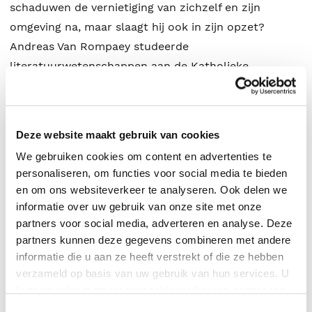
schaduwen de vernietiging van zichzelf en zijn
omgeving na, maar slaagt hij ook in zijn opzet?
Andreas Van Rompaey studeerde
literatuurwetenschappen aan de Katholieke
Universiteit Leuven. Tot nog toe verschenen er van
hem bijna uitsluitend essays. Hij publiceerde de
biografie Paul de Wispelaere. Bruggenbouwer (2020),
Deze website maakt gebruik van cookies
de essaybundel Verhalen in perspectief (2021), het
We gebruiken cookies om content en advertenties te
interviewboek De literaire roeping (2023), de
personaliseren, om functies voor social media te bieden
monografie De detective ontmaskerd (2025) en de
en om ons websiteverkeer te analyseren. Ook delen we
recensiebundel Literair panorama (2026). Verder
informatie over uw gebruik van onze site met onze
stelde hij de poëzieverzameling Johan Sonneville:
partners voor social media, adverteren en analyse. Deze
partners kunnen deze gegevens combineren met andere
Letaal (2022) en het huldeboek Willem M. Roggeman,
informatie die u aan ze heeft verstrekt of die ze hebben
een dichter zonder grenzen (2025) samen. Met
verzameld op basis van uw gebruik van hun services. U
Renaat Ramon en Willy Tibergien vormt hij de
kunt op ieder moment uw cookievoorkeuren aanpassen
redactie van AᗡᗞA. Cahiers voor concrete & visuele
op onze
cookiebeleid pagina
.