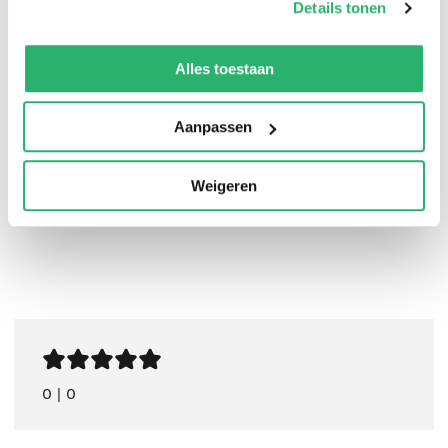
Details tonen
poëzie.
We werken samen met
42 derden
die uw gegevens
kunnen ontvangen en verwerken.
Alles toestaan
Andreas van Rompaey
.
Aanpassen
Weigeren
0
|
0