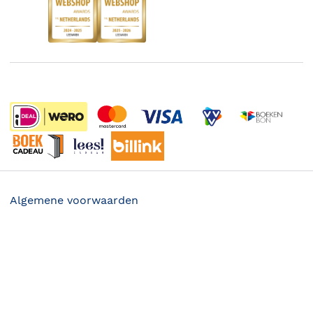
Boekenbon
Discriminerende boeken
De Nationale Voorleesdagen
Boekenweek
Wet op de Vaste Boekenprijs
Winacties
Algemene voorwaarden
Privacy
19.50
Cookies