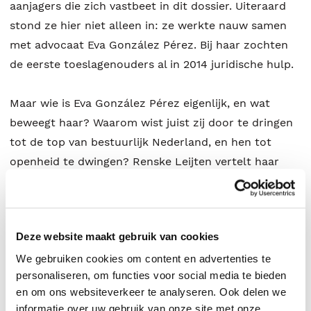
aanjagers die zich vastbeet in dit dossier. Uiteraard
stond ze hier niet alleen in: ze werkte nauw samen
met advocaat Eva González Pérez. Bij haar zochten
de eerste toeslagenouders al in 2014 juridische hulp.
Maar wie is Eva González Pérez eigenlijk, en wat
beweegt haar? Waarom wist juist zij door te dringen
tot de top van bestuurlijk Nederland, en hen tot
openheid te dwingen? Renske Leijten vertelt haar
verhaal, en reconstrueert hoe de inspanningen van
Eva – met behulp van cruciale documenten van
binnenuit – ertoe leidden dat een van de grootste
Deze website maakt gebruik van cookies
politieke schandalen in de recente Nederlandse
geschiedenis aan het licht werd gebracht.
We gebruiken cookies om content en advertenties te
personaliseren, om functies voor social media te bieden
en om ons websiteverkeer te analyseren. Ook delen we
Op invoelende wijze beschrijft Leijten de persoonlijke,
informatie over uw gebruik van onze site met onze