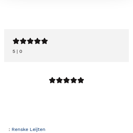
5
|
0
:
Renske Leijten