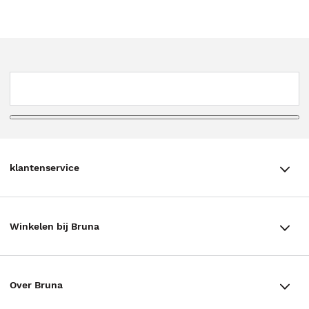
klantenservice
klantenservice
Winkelen bij Bruna
Contact
Winkels en openingstijden
Bestellen & Bezorging
Over Bruna
Assortiment in de winkel
Betalen