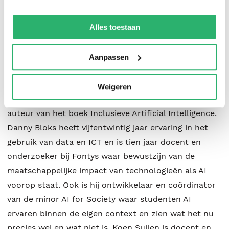
zich bezig met onderwijsinnovatie, is expert in mobile
We werken samen met
42 derden
die uw gegevens
kunnen ontvangen en verwerken.
development, user interaction en generatieve AI.
Alles toestaan
Erdinç Saçan is docent en onderzoeker bij Fontys ICT.
Hij is expert in educational technology, inclusieve
Aanpassen
artificiële intelligente en generatieve AI. Saçan
schrijft boeken, blogs en artikelen over actuele
Weigeren
technologische ontwikkelingen in het onderwijs. Hij is
auteur van het boek Inclusieve Artificial Intelligence.
Danny Bloks heeft vijfentwintig jaar ervaring in het
gebruik van data en ICT en is tien jaar docent en
onderzoeker bij Fontys waar bewustzijn van de
maatschappelijke impact van technologieën als AI
voorop staat. Ook is hij ontwikkelaar en coördinator
van de minor AI for Society waar studenten AI
ervaren binnen de eigen context en zien wat het nu
precies wel en wat niet is. Koen Suilen is docent en