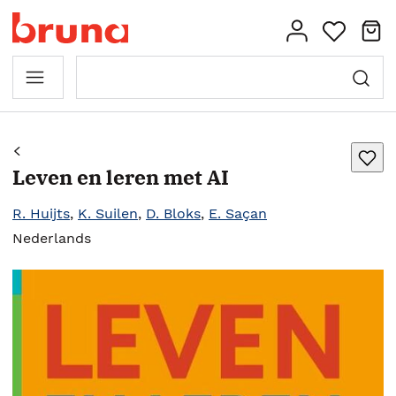
Leven en leren met AI
R. Huijts
,
K. Suilen
,
D. Bloks
,
E. Saçan
Nederlands