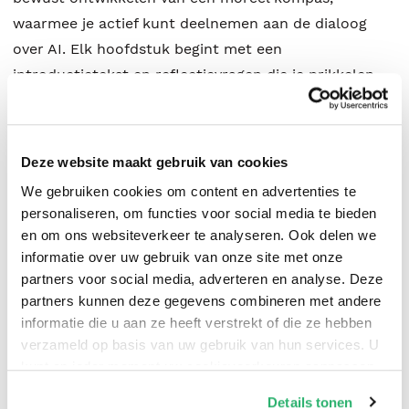
waarmee je actief kunt deelnemen aan de dialoog
over AI. Elk hoofdstuk begint met een
introductietekst en reflectievragen die je prikkelen
om verder te lezen. Aan het einde van elk hoofdstuk
kun je aan de slag met de theorie. Doelgroep Leven
en leren met AI kan door studenten van alle hbo-
Deze website maakt gebruik van cookies
opleidingen worden ingezet als handboek om AI
We gebruiken cookies om content en advertenties te
verantwoord te kunnen inzetten in studie en werk.
personaliseren, om functies voor social media te bieden
Digitaal materiaal Dit boek is ook beschikbaar in
en om ons websiteverkeer te analyseren. Ook delen we
studiemeister. Studiemeister zorgt ervoor dat je
informatie over uw gebruik van onze site met onze
actiever aan de slag kunt gaan met het
partners voor social media, adverteren en analyse. Deze
partners kunnen deze gegevens combineren met andere
studiemateriaal. Studenten kunnen oefenen met de
informatie die u aan ze heeft verstrekt of die ze hebben
theorie en extra praktisch materiaal over AI vinden.
verzameld op basis van uw gebruik van hun services. U
Over de auteurs Ruud Huijts heeft twintig jaar
kunt op ieder moment uw cookievoorkeuren aanpassen
onderwijservaring als docent en onderzoeker bij
op onze
cookiebeleid pagina
.
Details tonen
Fontys ICT en in het voortgezet onderwijs. Hij houdt