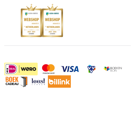
Kinderboekenweek
Blog
Boekenbon
Discriminerende boeken
De Nationale Voorleesdagen
Boekenweek
Wet op de Vaste Boekenprijs
Winacties
26.95
Algemene voorwaarden
Privacy