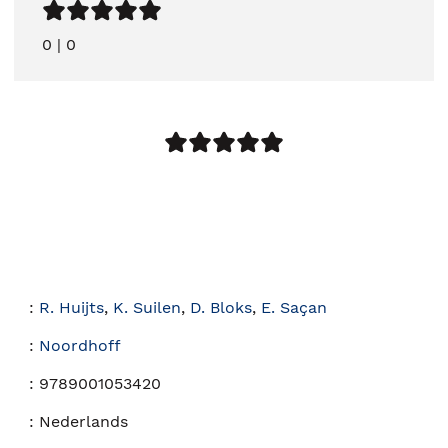
0
|
0
:
R. Huijts
,
K. Suilen
,
D. Bloks
,
E. Saçan
:
Noordhoff
:
9789001053420
:
Nederlands