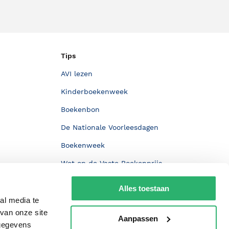
Tips
AVI lezen
Kinderboekenweek
Boekenbon
De Nationale Voorleesdagen
Boekenweek
Wet op de Vaste Boekenprijs
Winacties
Alles toestaan
al media te
van onze site
Aanpassen
 gegevens