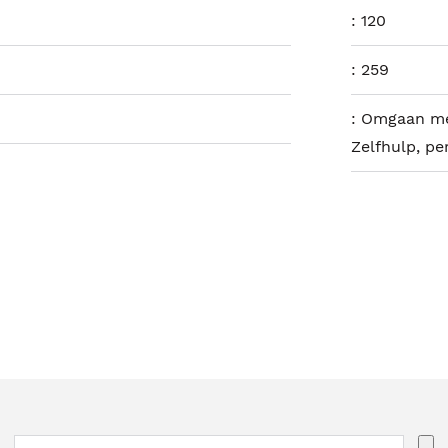
:
120
:
259
:
Omgaan me
Zelfhulp, pe