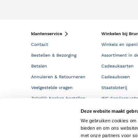
klantenservice
Winkelen bij Bru
Contact
Winkels en openi
Bestellen & Bezorging
Assortiment in d
Betalen
Cadeaukaarten
Annuleren & Retourneren
Cadeauboxen
Veelgestelde vragen
Staatsloterij
Zakelijk boeken bestellen
ING Servicepunt
Douwe Egberts punten
Deze website maakt gebru
We gebruiken cookies om c
bieden en om ons websitev
met onze partners voor so