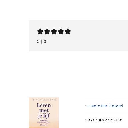
5
|
0
:
Liselotte Delwel
:
9789462723238