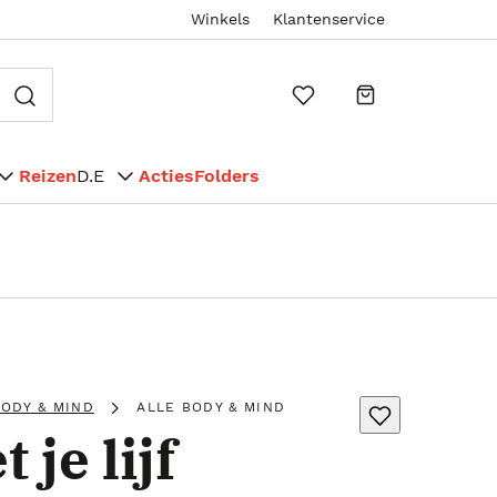
Winkels
Klantenservice
Reizen
D.E
Acties
Folders
ODY & MIND
ALLE BODY & MIND
 je lijf