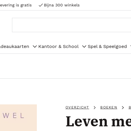
evering is gratis
Bijna 300 winkels
adeaukaarten
Kantoor & School
Spel & Speelgoed
OVERZICHT
BOEKEN
B
Leven met