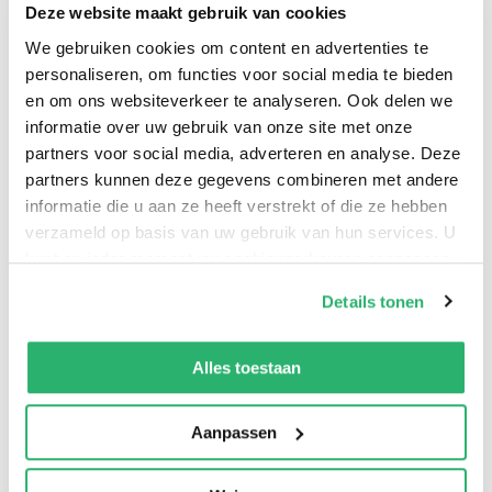
Deze website maakt gebruik van cookies
We gebruiken cookies om content en advertenties te
personaliseren, om functies voor social media te bieden
en om ons websiteverkeer te analyseren. Ook delen we
informatie over uw gebruik van onze site met onze
partners voor social media, adverteren en analyse. Deze
partners kunnen deze gegevens combineren met andere
informatie die u aan ze heeft verstrekt of die ze hebben
verzameld op basis van uw gebruik van hun services. U
kunt op ieder moment uw cookievoorkeuren aanpassen
op onze
cookiebeleid pagina
.
Details tonen
3
|
0
We werken samen met
42 derden
die uw gegevens
kunnen ontvangen en verwerken.
Alles toestaan
Aanpassen