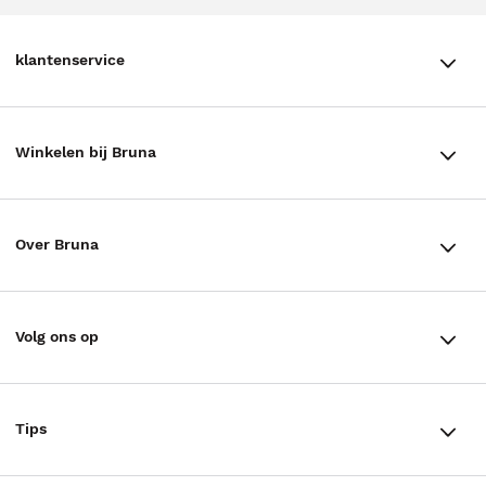
klantenservice
klantenservice
Winkelen bij Bruna
Contact
Winkels en openingstijden
Bestellen & Bezorging
Over Bruna
Assortiment in de winkel
Betalen
De organisatie
Cadeaukaarten
Annuleren & Retourneren
Volg ons op
Werken bij Bruna
Cadeauboxen
Veelgestelde vragen
TikTok #BookTok
Ondernemer worden
Staatsloterij
Tips
Zakelijk boeken bestellen
Facebook
De voordelen van Bruna
ING Servicepunten
AVI lezen