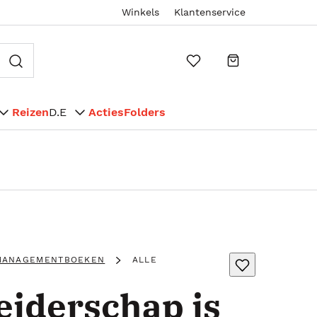
Winkels
Klantenservice
Reizen
D.E
Acties
Folders
MANAGEMENTBOEKEN
ALLE
eiderschap is