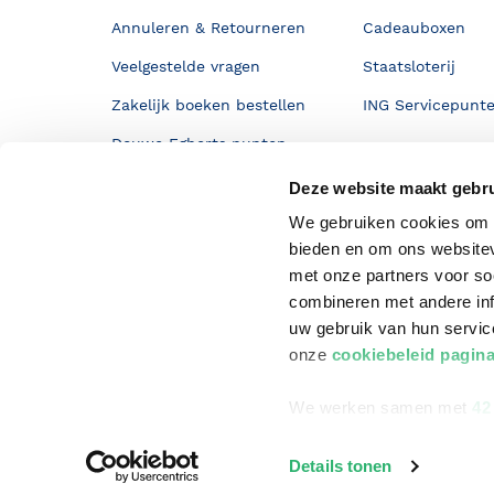
Annuleren & Retourneren
Cadeauboxen
Veelgestelde vragen
Staatsloterij
Zakelijk boeken bestellen
ING Servicepunt
Douwe Egberts punten
Deze website maakt gebru
We gebruiken cookies om c
bieden en om ons websitev
met onze partners voor so
combineren met andere inf
uw gebruik van hun servi
onze
cookiebeleid pagin
We werken samen met
42
©
2026
Bruna
Details tonen