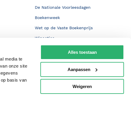
De Nationale Voorleesdagen
Boekenweek
Wet op de Vaste Boekenprijs
Winacties
Alles toestaan
al media te
van onze site
Aanpassen
 gegevens
 op basis van
Weigeren
p
oorwaarden
Privacy
Cookies
Disclaimer