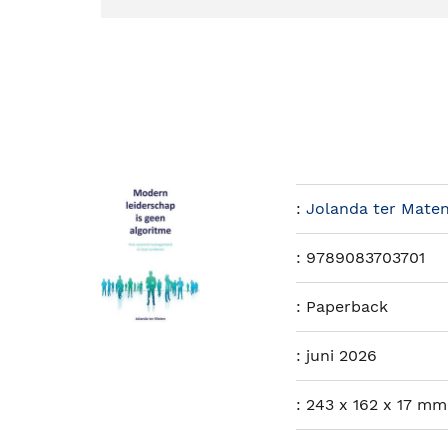
:
Jolanda ter Mate
:
9789083703701
:
Paperback
:
juni 2026
:
243 x 162 x 17 mm