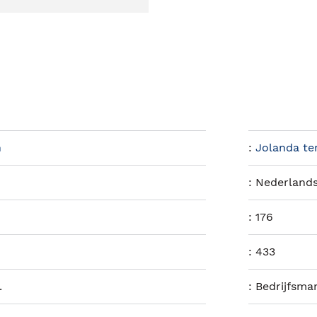
n
:
Jolanda te
:
Nederland
:
176
:
433
.
:
Bedrijfsm