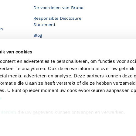
De voordelen van Bruna
Responsible Disclosure
Statement
en
Blog
Discriminerende boeken
ik van cookies
ontent en advertenties te personaliseren, om functies voor soci
erkeer te analyseren. Ook delen we informatie over uw gebruik 
cial media, adverteren en analyse. Deze partners kunnen deze
ormatie die u aan ze heeft verstrekt of die ze hebben verzameld
ces. U kunt op ieder moment uw cookievoorkeuren aanpassen o
a
.
 derden
die uw gegevens kunnen ontvangen en verwerken.
Algemene v