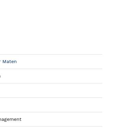
r Maten
s
anagement