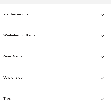
klantenservice
klantenservice
Winkelen bij Bruna
Contact
Winkels en openingstijden
Bestellen & Bezorging
Over Bruna
Assortiment in de winkel
Betalen
De organisatie
Cadeaukaarten
Annuleren & Retourneren
Volg ons op
Werken bij Bruna
Cadeauboxen
Veelgestelde vragen
TikTok #BookTok
Ondernemer worden
Staatsloterij
Tips
Zakelijk boeken bestellen
Facebook
De voordelen van Bruna
ING Servicepunten