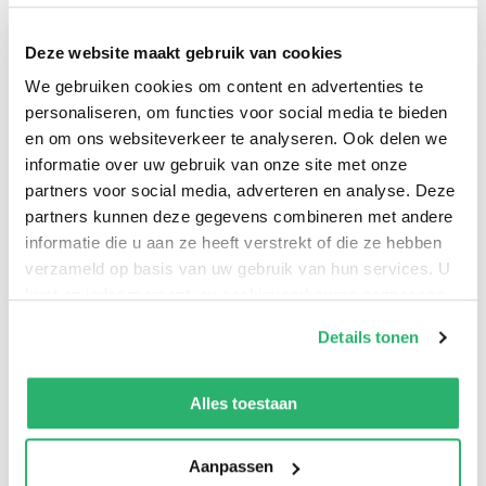
maanden per jaar in Härjedalen en reist hij van
daaruit vooral Noord-Scandinavië af, met een
Deze website maakt gebruik van cookies
speciale voorkeur voor Varanger en Öland, vogels en
We gebruiken cookies om content en advertenties te
orchideeën.
personaliseren, om functies voor social media te bieden
en om ons websiteverkeer te analyseren. Ook delen we
informatie over uw gebruik van onze site met onze
partners voor social media, adverteren en analyse. Deze
partners kunnen deze gegevens combineren met andere
informatie die u aan ze heeft verstrekt of die ze hebben
verzameld op basis van uw gebruik van hun services. U
Ger Meesters
.
kunt op ieder moment uw cookievoorkeuren aanpassen
op onze
cookiebeleid pagina
.
Details tonen
We werken samen met
42 derden
die uw gegevens
kunnen ontvangen en verwerken.
Alles toestaan
Aanpassen