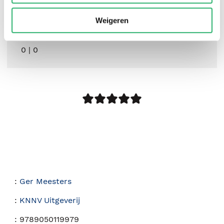
Weigeren
0
|
0
:
Ger Meesters
:
KNNV Uitgeverij
:
9789050119979