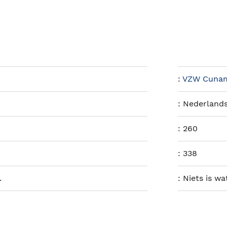
:
VZW Cuna
:
Nederland
:
260
:
338
.
:
Niets is wat