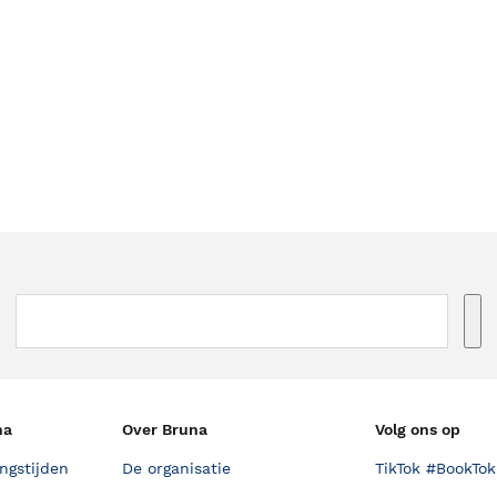
na
Over Bruna
Volg ons op
ngstijden
De organisatie
TikTok #BookTok