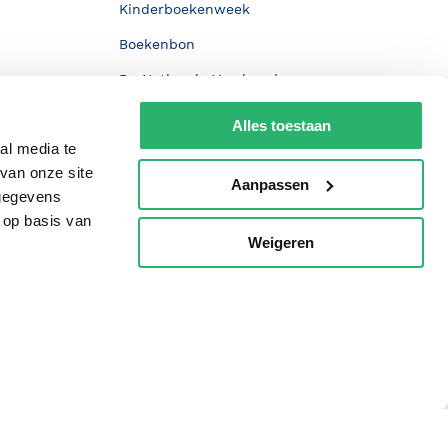
Kinderboekenweek
Boekenbon
De Nationale Voorleesdagen
Boekenweek
Alles toestaan
al media te
Wet op de Vaste Boekenprijs
van onze site
Aanpassen
Winacties
 gegevens
 op basis van
Weigeren
p