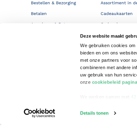
Bestellen & Bezorging
Assortiment in d
Betalen
Cadeaukaarten
Annuleren & Retourneren
Cadeauboxen
Veelgestelde vragen
Staatsloterij
Deze website maakt gebru
We gebruiken cookies om c
Zakelijk boeken bestellen
ING Servicepunt
bieden en om ons websitev
Douwe Egberts punten
met onze partners voor so
combineren met andere inf
uw gebruik van hun servi
onze
cookiebeleid pagin
We werken samen met
42
Details tonen