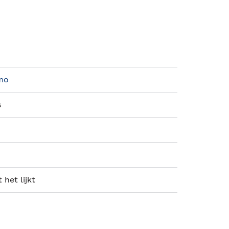
mo
s
 het lijkt