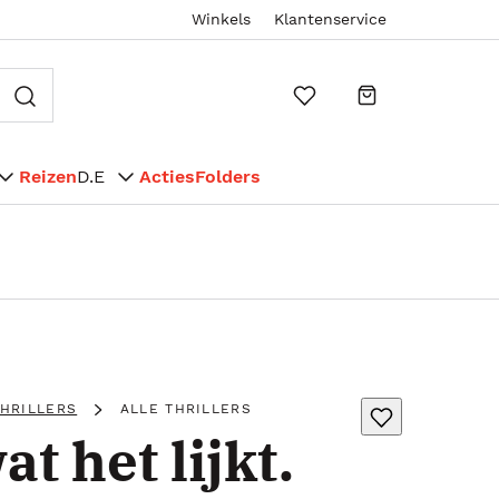
Winkels
Klantenservice
Reizen
D.E
Acties
Folders
THRILLERS
ALLE THRILLERS
at het lijkt.