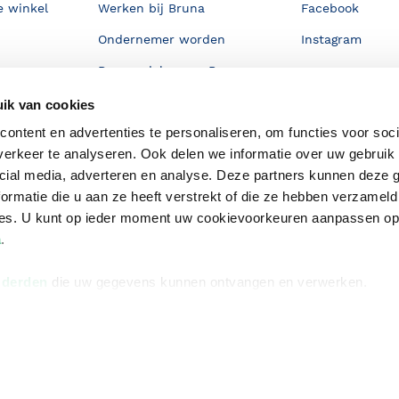
e winkel
Werken bij Bruna
Facebook
Ondernemer worden
Instagram
De voordelen van Bruna
Responsible Disclosure
ik van cookies
Statement
ontent en advertenties te personaliseren, om functies voor soci
en
Blog
erkeer te analyseren. Ook delen we informatie over uw gebruik 
cial media, adverteren en analyse. Deze partners kunnen deze
Discriminerende boeken
ormatie die u aan ze heeft verstrekt of die ze hebben verzameld
ces. U kunt op ieder moment uw cookievoorkeuren aanpassen o
a
.
 derden
die uw gegevens kunnen ontvangen en verwerken.