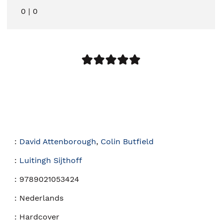
0
|
0
:
David Attenborough
,
Colin Butfield
:
Luitingh Sijthoff
:
9789021053424
:
Nederlands
:
Hardcover