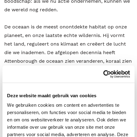
boodschap: als we nu actie ondernemen, kunnen we
de wereld nog redden.
De oceaan is de meest onontdekte habitat op onze
planeet, en onze laatste echte wildernis. Hij vormt
het land, reguleert ons klimaat en creëert de lucht
die we inademen. De afgelopen decennia heeft
Attenborough de oceaan zien veranderen, koraal zien
uitsterven en het klimaat zien verslechteren.
In Oceaan deelt hij aan de hand van persoonlijke
verhalen, de geschiedenis en baanbrekend
Deze website maakt gebruik van cookies
wetenschappelijk onderzoek waarom de oceaan nou
We gebruiken cookies om content en advertenties te
zo wonderbaarlijk, fragiel en bijzonder veerkrachtig is
personaliseren, om functies voor social media te bieden
en om ons websiteverkeer te analyseren. Ook delen we
hij is het deel van onze planeet dat het snelst kan
informatie over uw gebruik van onze site met onze
herstellen. Tijdens ons leven kunnen we maritiem
partners voor social media, adverteren en analyse. Deze