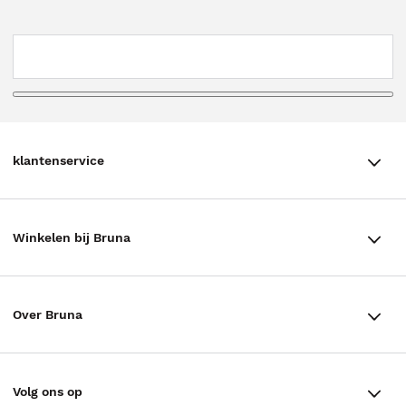
klantenservice
klantenservice
Winkelen bij Bruna
Contact
Winkels en openingstijden
Bestellen & Bezorging
Over Bruna
Assortiment in de winkel
Betalen
De organisatie
Cadeaukaarten
Annuleren & Retourneren
Volg ons op