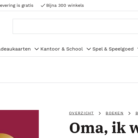
evering is gratis
Bijna 300 winkels
adeaukaarten
Kantoor & School
Spel & Speelgoed
OVERZICHT
BOEKEN
B
Oma, ik w