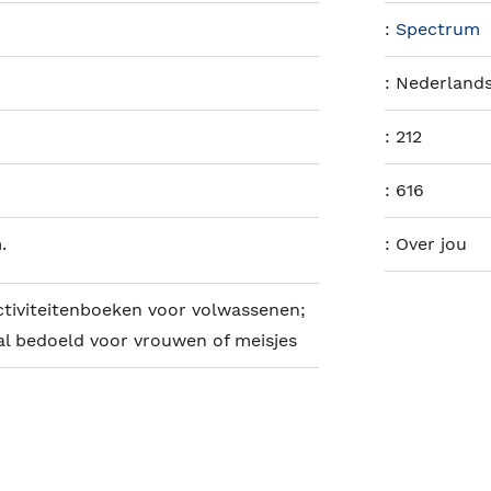
:
Spectrum
:
Nederland
:
212
:
616
.
:
Over jou
tiviteitenboeken voor volwassenen;
l bedoeld voor vrouwen of meisjes