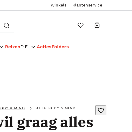
Winkels
Klantenservice
Reizen
D.E
Acties
Folders
ODY & MIND
ALLE BODY & MIND
il graag alles