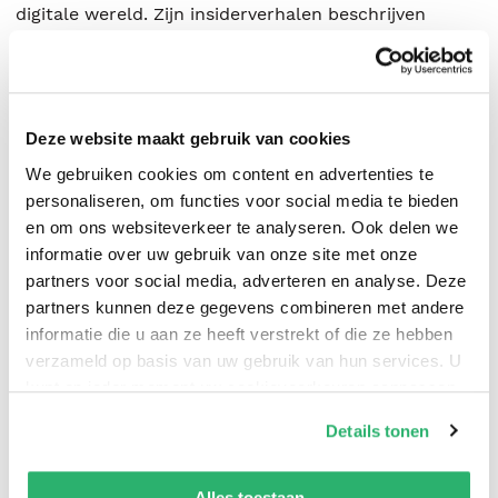
digitale wereld. Zijn insiderverhalen beschrijven
recente cases uit onder andere België, Nederland en
China.
'Mijn belangrijkste taak is om de som van het losgeld
Deze website maakt gebruik van cookies
naar beneden te krijgen. Want betalen zul je bijna
We gebruiken cookies om content en advertenties te
altijd.'
personaliseren, om functies voor social media te bieden
en om ons websiteverkeer te analyseren. Ook delen we
- Geert Baudewijns
informatie over uw gebruik van onze site met onze
partners voor social media, adverteren en analyse. Deze
partners kunnen deze gegevens combineren met andere
informatie die u aan ze heeft verstrekt of die ze hebben
verzameld op basis van uw gebruik van hun services. U
kunt op ieder moment uw cookievoorkeuren aanpassen
Geert Baudewijns
.
op onze
cookiebeleid pagina
.
Details tonen
We werken samen met
42 derden
die uw gegevens
kunnen ontvangen en verwerken.
Alles toestaan