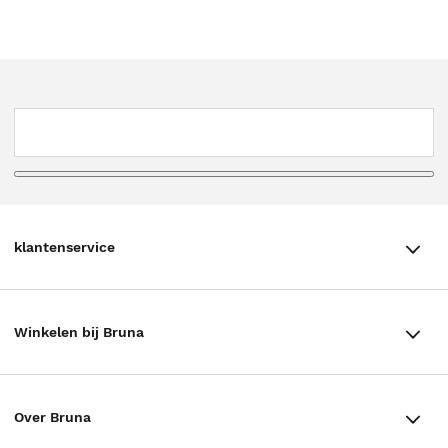
klantenservice
klantenservice
Winkelen bij Bruna
Contact
Winkels en openingstijden
Bestellen & Bezorging
Over Bruna
Assortiment in de winkel
Betalen