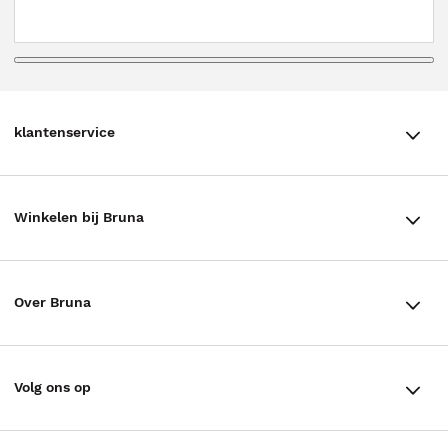
klantenservice
klantenservice
Winkelen bij Bruna
Contact
Winkels en openingstijden
Bestellen & Bezorging
Over Bruna
Assortiment in de winkel
Betalen
De organisatie
Cadeaukaarten
Annuleren & Retourneren
Volg ons op
Werken bij Bruna
Cadeauboxen
Veelgestelde vragen
TikTok #BookTok