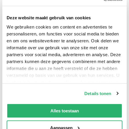
existentieel. En dat maakt een christen in deze
postchristelijke tijd tot een excentrieke
Deze website maakt gebruik van cookies
persoonlijkheid.
We gebruiken cookies om content en advertenties te
personaliseren, om functies voor social media te bieden
en om ons websiteverkeer te analyseren. Ook delen we
informatie over uw gebruik van onze site met onze
partners voor social media, adverteren en analyse. Deze
partners kunnen deze gegevens combineren met andere
Gerrit Immink
.
informatie die u aan ze heeft verstrekt of die ze hebben
verzameld op basis van uw gebruik van hun services. U
kunt op ieder moment uw cookievoorkeuren aanpassen
op onze
cookiebeleid pagina
.
Details tonen
We werken samen met
42 derden
die uw gegevens
kunnen ontvangen en verwerken.
Alles toestaan
Aanpassen