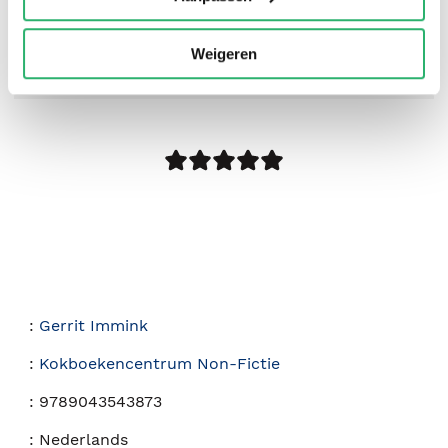
Weigeren
0
|
0
:
Gerrit Immink
:
Kokboekencentrum Non-Fictie
:
9789043543873
:
Nederlands