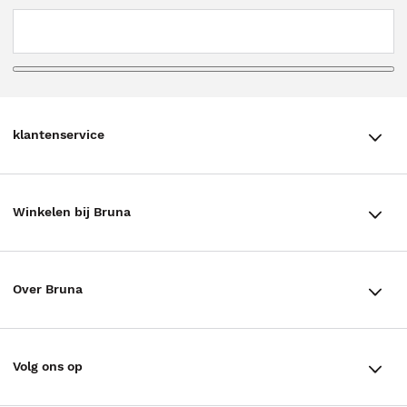
klantenservice
klantenservice
Winkelen bij Bruna
Contact
Winkels en openingstijden
Bestellen & Bezorging
Over Bruna
Assortiment in de winkel
Betalen
De organisatie
Cadeaukaarten
Annuleren & Retourneren
Volg ons op
Werken bij Bruna
Cadeauboxen
Veelgestelde vragen