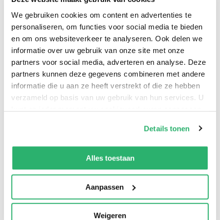
en voor innerlijke vrede. De weg naar heling is geen
rechte lijn, maar een reis van kleine stappen. En elke
We gebruiken cookies om content en advertenties te
personaliseren, om functies voor social media te bieden
stap die je zet, is waardevol. Elke ademhaling die je
en om ons websiteverkeer te analyseren. Ook delen we
neemt, brengt je dichter bij jezelf. Vertrouw op de
informatie over uw gebruik van onze site met onze
tijd, op je innerlijke wijsheid, en op de liefde die in jou
partners voor social media, adverteren en analyse. Deze
leeft. Dank je wel voor het delen van deze reis met
partners kunnen deze gegevens combineren met andere
mij. Moge je altijd herinneren dat je goed genoeg
informatie die u aan ze heeft verstrekt of die ze hebben
bent, precies zoals je bent. Open, ondanks alles
verzameld op basis van uw gebruik van hun services. U
kunt op ieder moment uw cookievoorkeuren aanpassen
op onze
cookiebeleid pagina
.
Details tonen
Laura Traas
.
We werken samen met
42 derden
die uw gegevens
kunnen ontvangen en verwerken.
Alles toestaan
Aanpassen
Weigeren