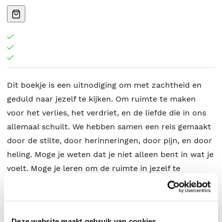
Dit boekje is een uitnodiging om met zachtheid en
geduld naar jezelf te kijken. Om ruimte te maken
voor het verlies, het verdriet, en de liefde die in ons
allemaal schuilt. We hebben samen een reis gemaakt
door de stilte, door herinneringen, door pijn, en door
heling. Moge je weten dat je niet alleen bent in wat je
voelt. Moge je leren om de ruimte in jezelf te
omarmen, de ruimte waar alles mag zijn zoals het is.
Moge je altijd herinneren dat, ondanks alles wat we
meemaken, er altijd ruimte is voor groei, voor liefde,
Deze website maakt gebruik van cookies