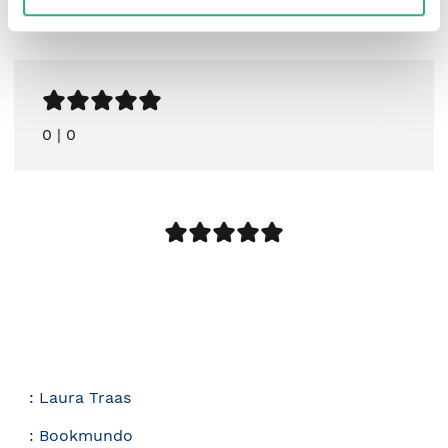
0
|
0
:
Laura Traas
:
Bookmundo