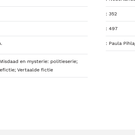
:
352
:
497
.
:
Paula Pihla
 Misdaad en mysterie: politieserie;
fictie; Vertaalde fictie