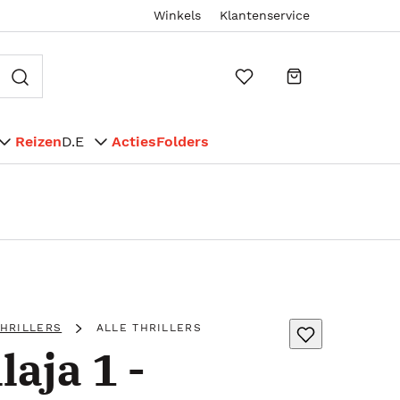
Winkels
Klantenservice
Reizen
D.E
Acties
Folders
THRILLERS
ALLE THRILLERS
laja 1 -