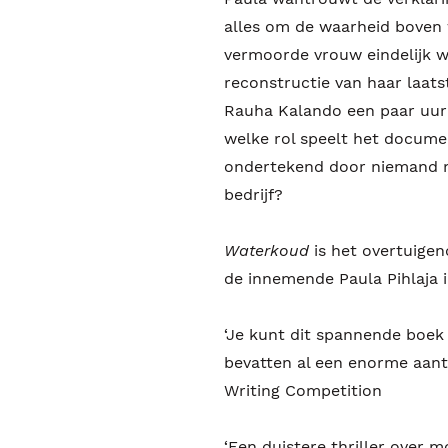
alles om de waarheid boven w
vermoorde vrouw eindelijk w
reconstructie van haar laat
Rauha Kalando een paar uur
welke rol speelt het docum
ondertekend door niemand m
bedrijf?
Waterkoud
is het overtuige
de innemende Paula Pihlaja i
‘Je kunt dit spannende boe
bevatten al een enorme aant
Writing Competition
‘Een duistere thriller over 