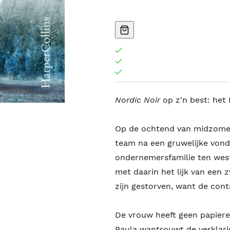
Nordic Noir
op z'n best: het
Op de ochtend van midzomer
team na een gruwelijke vond
ondernemersfamilie ten west
met daarin het lijk van een
zijn gestorven, want de cont
De vrouw heeft geen papieren
Paula wantrouwt de verklarin