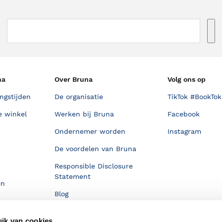
na
Over Bruna
Volg ons op
ngstijden
De organisatie
TikTok #BookTok
e winkel
Werken bij Bruna
Facebook
Ondernemer worden
Instagram
De voordelen van Bruna
Responsible Disclosure
Statement
en
Blog
Discriminerende boeken
ik van cookies