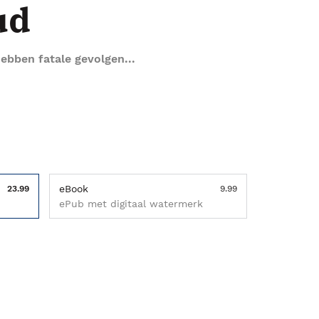
ud
ebben fatale gevolgen...
eBook
23.99
9.99
ePub met digitaal watermerk