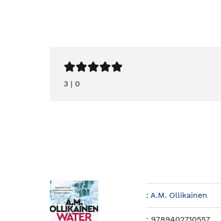
3
|
0
:
A.M. Ollikainen
:
9789402710557