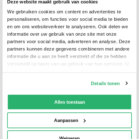
Deze website maakt gebruik van cookies
Ina van der Beek
.
We gebruiken cookies om content en advertenties te
personaliseren, om functies voor social media te bieden
en om ons websiteverkeer te analyseren. Ook delen we
informatie over uw gebruik van onze site met onze
partners voor social media, adverteren en analyse. Deze
partners kunnen deze gegevens combineren met andere
informatie die u aan ze heeft verstrekt of die ze hebben
verzameld op basis van uw gebruik van hun services. U
kunt op ieder moment uw cookievoorkeuren aanpassen
op onze
cookiebeleid pagina
.
Details tonen
We werken samen met
42 derden
die uw gegevens
0
|
0
kunnen ontvangen en verwerken.
Alles toestaan
Aanpassen
Weigeren