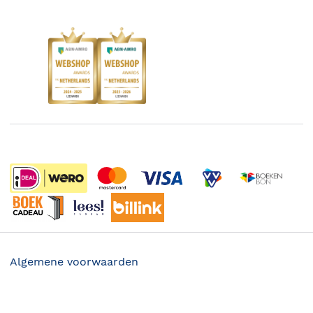
Instagram
Responsible Disclosure Statement
Kinderboekenweek
Blog
Boekenbon
Discriminerende boeken
De Nationale Voorleesdagen
Boekenweek
Wet op de Vaste Boekenprijs
Winacties
Algemene voorwaarden
Privacy
21.99