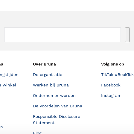
na
Over Bruna
Volg ons op
ngstijden
De organisatie
TikTok #BookTok
e winkel
Werken bij Bruna
Facebook
Ondernemer worden
Instagram
De voordelen van Bruna
Responsible Disclosure
Statement
en
Blog