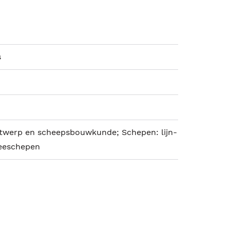
s
werp en scheepsbouwkunde; Schepen: lijn-
eeschepen