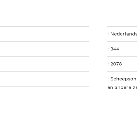
:
Nederland
:
344
:
2078
.
:
Scheepsont
en andere z