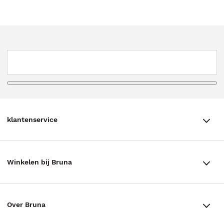
klantenservice
klantenservice
Winkelen bij Bruna
Contact
Winkels en openingstijden
Bestellen & Bezorging
Over Bruna
Assortiment in de winkel
Betalen