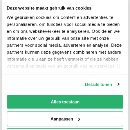
ondernemers (zoals zzp-ers en mkb-ers). Graag
Deze website maakt gebruik van cookies
neem ik je mee naar wijsheid die als uitgangspunt kan
We gebruiken cookies om content en advertenties te
dienen voor een nieuwe kijk op financiën. Er ligt een
personaliseren, om functies voor social media te bieden
krachtige oproep om vol liefde aan de slag te gaan
en om ons websiteverkeer te analyseren. Ook delen we
met Gods geld. “In Sparen met de kraan open geeft
informatie over uw gebruik van onze site met onze
Cees Ravensbergen nieuwe, frisse ideeën over
partners voor social media, adverteren en analyse. Deze
investeren van geld vanuit Bijbelse perspectief. Ik
partners kunnen deze gegevens combineren met andere
informatie die u aan ze heeft verstrekt of die ze hebben
geniet nu van mijn pensioen, maar ik wilde dat ik veel
verzameld op basis van uw gebruik van hun services. U
eerder met de gedachten vanuit dit boek kennis had
kunt op ieder moment uw cookievoorkeuren aanpassen
genomen!” Peter J. Briscoe Met een voorwoord van
op onze
cookiebeleid pagina
.
Gerard Klijn.
Details tonen
We werken samen met
42 derden
die uw gegevens
kunnen ontvangen en verwerken.
Alles toestaan
Cees Ravensbergen
.
Aanpassen