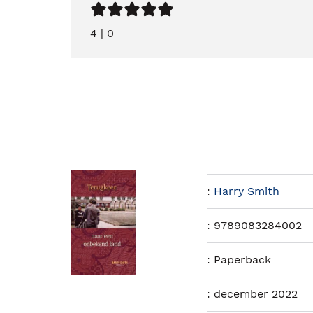
4
|
0
:
Harry Smith
:
9789083284002
:
Paperback
:
december 2022