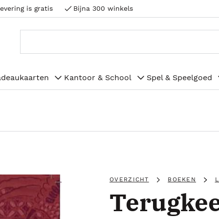
evering is gratis
Bijna 300 winkels
adeaukaarten
Kantoor & School
Spel & Speelgoed
OVERZICHT
BOEKEN
Terugkee