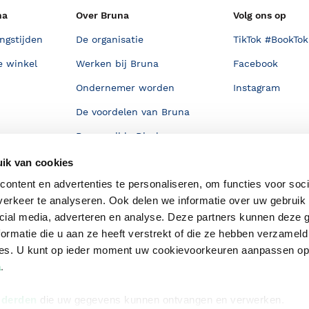
na
Over Bruna
Volg ons op
ngstijden
De organisatie
TikTok #BookTok
e winkel
Werken bij Bruna
Facebook
Ondernemer worden
Instagram
De voordelen van Bruna
Responsible Disclosure
Statement
en
ik van cookies
Blog
ontent en advertenties te personaliseren, om functies voor soci
Discriminerende boeken
erkeer te analyseren. Ook delen we informatie over uw gebruik 
cial media, adverteren en analyse. Deze partners kunnen deze
ormatie die u aan ze heeft verstrekt of die ze hebben verzameld
ces. U kunt op ieder moment uw cookievoorkeuren aanpassen o
a
.
 derden
die uw gegevens kunnen ontvangen en verwerken.