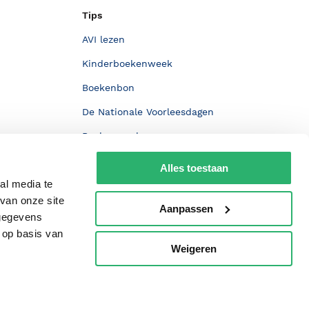
Tips
AVI lezen
Kinderboekenweek
Boekenbon
De Nationale Voorleesdagen
Boekenweek
Wet op de Vaste Boekenprijs
Alles toestaan
al media te
Winacties
van onze site
Aanpassen
 gegevens
 op basis van
Weigeren
p