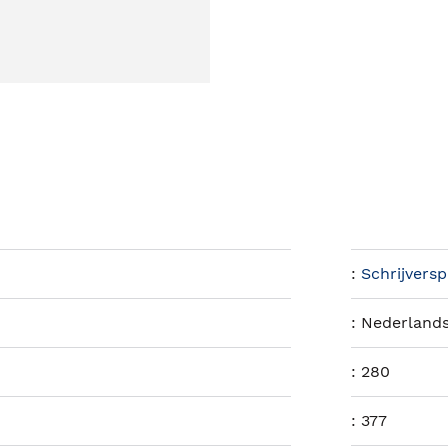
:
Schrijvers
:
Nederland
:
280
:
377