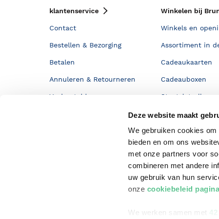
klantenservice
Winkelen bij Bru
Contact
Winkels en openi
Bestellen & Bezorging
Assortiment in d
Betalen
Cadeaukaarten
Annuleren & Retourneren
Cadeauboxen
Veelgestelde vragen
Staatsloterij
Zakelijk boeken bestellen
ING Servicepunt
Deze website maakt gebru
We gebruiken cookies om c
Douwe Egberts punten
bieden en om ons websitev
met onze partners voor so
combineren met andere inf
uw gebruik van hun servi
onze
cookiebeleid pagin
We werken samen met
42