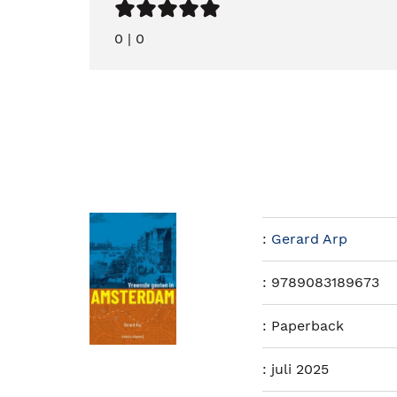
0
|
0
:
Gerard Arp
:
9789083189673
:
Paperback
:
juli 2025