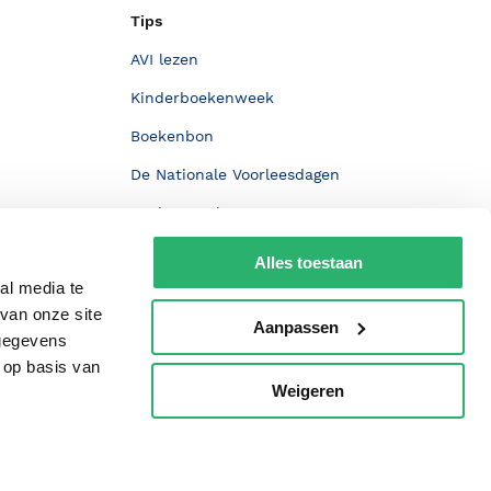
Tips
AVI lezen
Kinderboekenweek
Boekenbon
De Nationale Voorleesdagen
Boekenweek
Wet op de Vaste Boekenprijs
Alles toestaan
al media te
Winacties
van onze site
Aanpassen
 gegevens
 op basis van
Weigeren
p