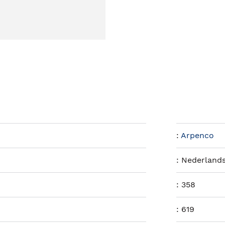
:
Arpenco
:
Nederland
:
358
:
619