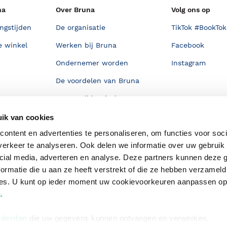
na
Over Bruna
Volg ons op
ngstijden
De organisatie
TikTok #BookTok
e winkel
Werken bij Bruna
Facebook
Ondernemer worden
Instagram
De voordelen van Bruna
Responsible Disclosure
Statement
en
ik van cookies
Blog
ontent en advertenties te personaliseren, om functies voor soci
Discriminerende boeken
erkeer te analyseren. Ook delen we informatie over uw gebruik 
cial media, adverteren en analyse. Deze partners kunnen deze
ormatie die u aan ze heeft verstrekt of die ze hebben verzameld
ces. U kunt op ieder moment uw cookievoorkeuren aanpassen o
a
.
 derden
die uw gegevens kunnen ontvangen en verwerken.