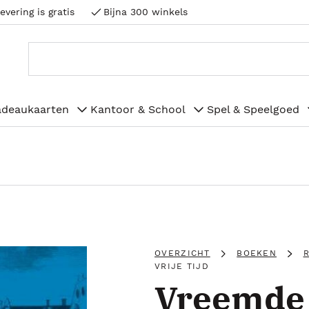
evering is gratis
Bijna 300 winkels
adeaukaarten
Kantoor & School
Spel & Speelgoed
OVERZICHT
BOEKEN
R
VRIJE TIJD
Vreemde 