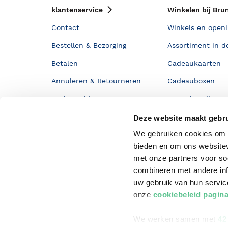
klantenservice
Winkelen bij Bru
Contact
Winkels en openi
Bestellen & Bezorging
Assortiment in d
Betalen
Cadeaukaarten
Annuleren & Retourneren
Cadeauboxen
Veelgestelde vragen
Staatsloterij
Zakelijk boeken bestellen
ING Servicepunt
Deze website maakt gebru
We gebruiken cookies om c
Douwe Egberts punten
bieden en om ons websitev
met onze partners voor so
combineren met andere inf
uw gebruik van hun servi
onze
cookiebeleid pagin
We werken samen met
42