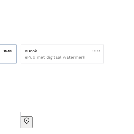
eBook
15.99
9.99
ePub met digitaal watermerk