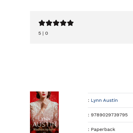
5
|
0
:
Lynn Austin
:
9789029739795
:
Paperback