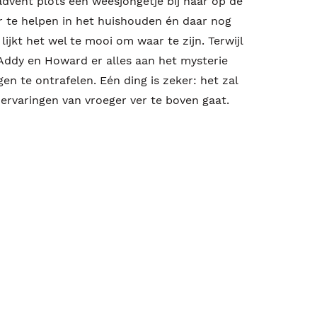
advent plots een weesjongetje bij haar op de
ar te helpen in het huishouden én daar nog
lijkt het wel te mooi om waar te zijn. Terwijl
 Addy en Howard er alles aan het mysterie
n te ontrafelen. Eén ding is zeker: het zal
ervaringen van vroeger ver te boven gaat.