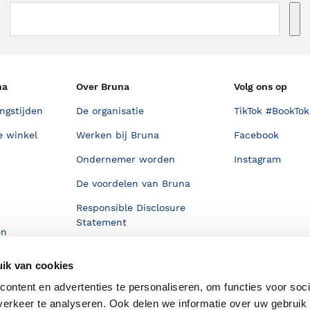
na
Over Bruna
Volg ons op
ngstijden
De organisatie
TikTok #BookTok
e winkel
Werken bij Bruna
Facebook
Ondernemer worden
Instagram
De voordelen van Bruna
Responsible Disclosure
Statement
en
Blog
ik van cookies
Discriminerende boeken
ontent en advertenties te personaliseren, om functies voor soci
erkeer te analyseren. Ook delen we informatie over uw gebruik 