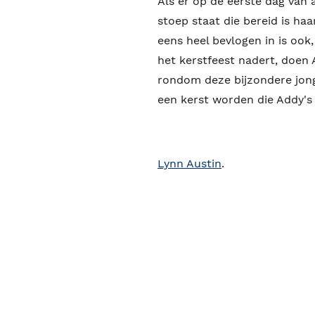
Als er op de eerste dag van 
stoep staat die bereid is ha
eens heel bevlogen in is ook, 
het kerstfeest nadert, doen
rondom deze bijzondere jonge
een kerst worden die Addy's 
Lynn Austin
.