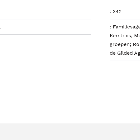
:
342
.
:
Familiesaga
Kerstmis; Me
groepen; Rom
de Gilded Ag