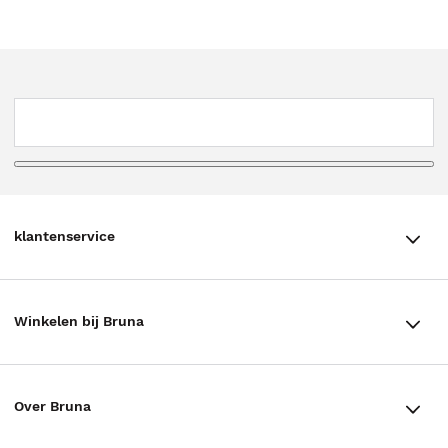
klantenservice
klantenservice
Winkelen bij Bruna
Contact
Winkels en openingstijden
Bestellen & Bezorging
Over Bruna
Assortiment in de winkel
Betalen