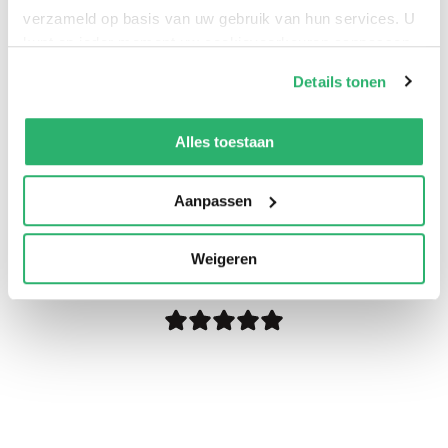
verzameld op basis van uw gebruik van hun services. U
kunt op ieder moment uw cookievoorkeuren aanpassen
op onze
cookiebeleid pagina
.
Details tonen
We werken samen met
42 derden
die uw gegevens
kunnen ontvangen en verwerken.
Alles toestaan
Aanpassen
0
|
0
Weigeren