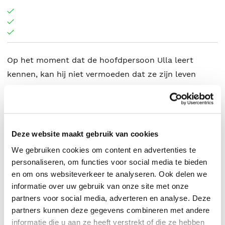
Op het moment dat de hoofdpersoon Ulla leert
kennen, kan hij niet vermoeden dat ze zijn leven
volledig overhoop zal halen. Haar psychische
problemen, aanhankelijkheid en speelzucht voert
hem op een pad dat uiteindelijk dwingt tot een
fundamentele keuze voor een vrijheid met of zonder
Deze website maakt gebruik van cookies
haar.
We gebruiken cookies om content en advertenties te
personaliseren, om functies voor social media te bieden
en om ons websiteverkeer te analyseren. Ook delen we
informatie over uw gebruik van onze site met onze
Roland Smulders
.
partners voor social media, adverteren en analyse. Deze
partners kunnen deze gegevens combineren met andere
informatie die u aan ze heeft verstrekt of die ze hebben