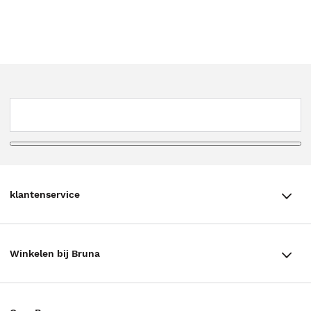
klantenservice
klantenservice
Winkelen bij Bruna
Contact
Winkels en openingstijden
Bestellen & Bezorging