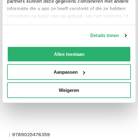
partners kunnen deze gegevens combineren met andere
informatie die u aan ze heeft verstrekt of die ze hebben
verzameld op basis van uw gebruik van hun services. U
kunt op ieder moment uw cookievoorkeuren aanpassen
op onze
cookiebeleid pagina
.
Details tonen
We werken samen met
42 derden
die uw gegevens
kunnen ontvangen en verwerken.
4
|
0
Alles toestaan
Aanpassen
Weigeren
:
9789025476359