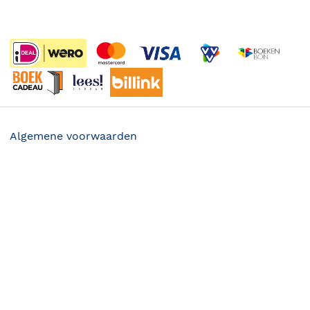
Boekenweek
Wet op de Vaste Boekenprijs
Winacties
Algemene voorwaarden
Privacy
39.90
Cookies
Disclaimer
©
2026
Bruna