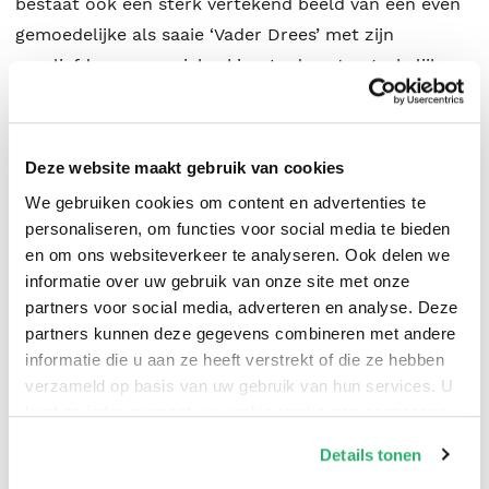
bestaat ook een sterk vertekend beeld van een even
gemoedelijke als saaie ‘Vader Drees’ met zijn
voorliefde voor mariakaakjes. In deze toegankelijke
biografie maakt Jelle Gaemers korte metten met
dergelijke mythen en misverstanden. Het resultaat is
een scherp portret van Drees als een strijdbare
Deze website maakt gebruik van cookies
socialist en daadkrachtig bestuurder. De
We gebruiken cookies om content en advertenties te
levensbeschrijving is gebaseerd op de grote vijfdelige
personaliseren, om functies voor social media te bieden
biografie die Gaemers samen met Hans Daalder
en om ons websiteverkeer te analyseren. Ook delen we
schreef, aangevuld met nieuwe gegevens uit
informatie over uw gebruik van onze site met onze
partners voor social media, adverteren en analyse. Deze
onbekende bronnen, zoals de ultrageheime
partners kunnen deze gegevens combineren met andere
‘zuurkastnotulen’ over de Greet Hofmans-affaire.
informatie die u aan ze heeft verstrekt of die ze hebben
Jelle Gaemers (1964) is historicus en biograaf. Hij
verzameld op basis van uw gebruik van hun services. U
werkt als archivaris bij het Nationaal Archief.
kunt op ieder moment uw cookievoorkeuren aanpassen
op onze
cookiebeleid pagina
.
Details tonen