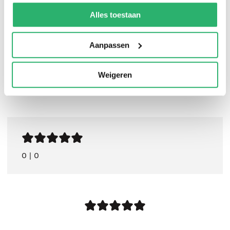
We werken samen met
42 derden
die uw gegevens
Jelle Gaemers
.
kunnen ontvangen en verwerken.
Alles toestaan
Aanpassen
Weigeren
0
|
0